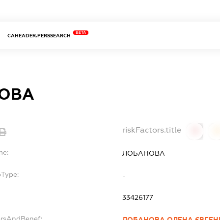
BETA
CAHEADER.PERSSEARCH
ОВА
riskFactors.title
0
0
me:
ЛОБАНОВА
bType:
-
33426177
ersAndBenef:
ЛОБАНОВА ОЛЕНА ЄВГЕН