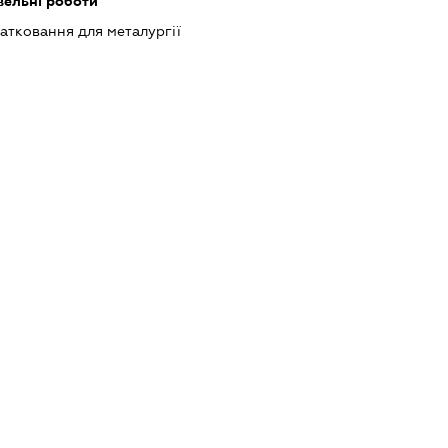
івельні роботи
атковання для металургії