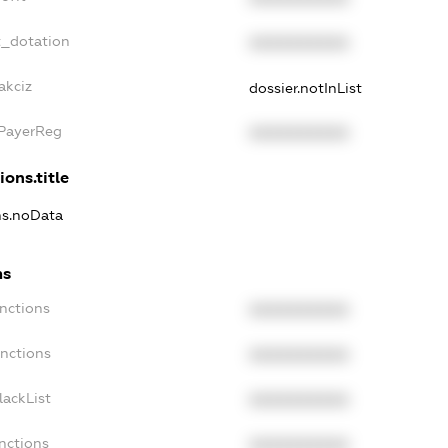
t_dotation
XXXXXXXXXX
akciz
dossier.notInList
xPayerReg
XXXXXXXXXX
ions.title
ns.noData
ns
nctions
XXXXXXXXXX
anctions
XXXXXXXXXX
lackList
XXXXXXXXXX
nctions
XXXXXXXXXX