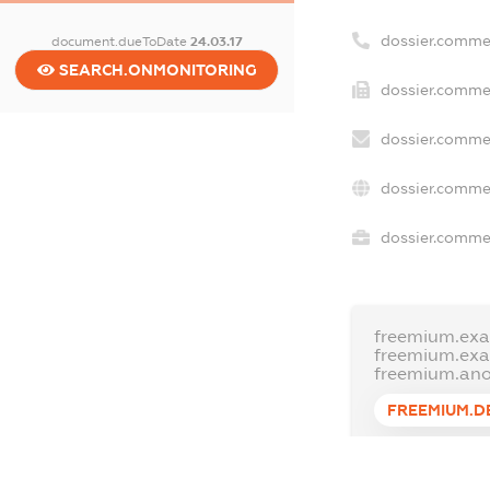
dossier.comme
document.dueToDate
24.03.17
SEARCH.ONMONITORING
dossier.commer
dossier.commer
dossier.commer
dossier.commer
freemium.exa
freemium.ex
freemium.an
FREEMIUM.D