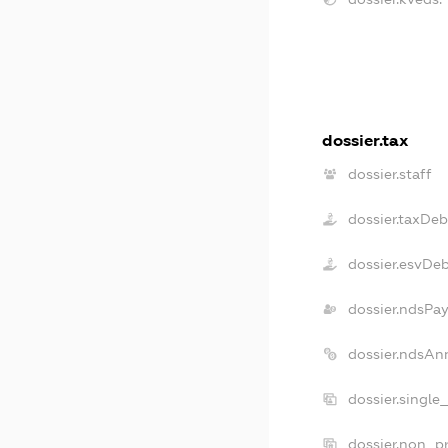
dossier.tax
dossier.staff
dossier.taxDeb
dossier.esvDe
dossier.ndsPay
dossier.ndsAn
dossier.single
dossier.non_pr