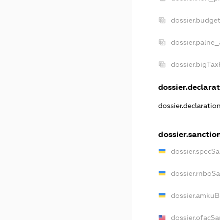
dossier.budge
dossier.palne_
dossier.bigTa
dossier.declarat
dossier.declaratio
dossier.sanctio
dossier.specSa
dossier.rnboS
dossier.amkuB
dossier.ofacSa