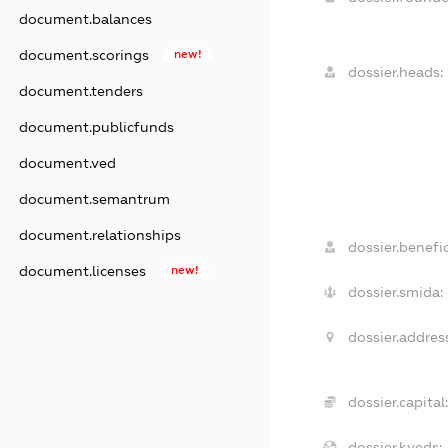
document.balances
document.scorings
new!
dossier.heads:
document.tenders
document.publicfunds
document.ved
document.semantrum
document.relationships
dossier.benefic
document.licenses
new!
dossier.smida:
dossier.address
dossier.capital:
dossier.kveds: