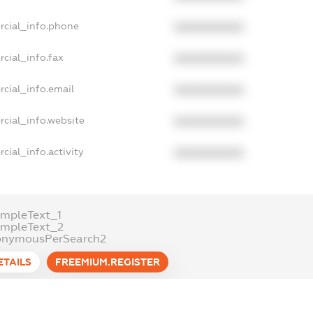
rcial_info.phone
XXXXXXXXXX
cial_info.fax
XXXXXXXXXX
cial_info.email
XXXXXXXXXX
cial_info.website
XXXXXXXXXX
cial_info.activity
XXXXXXXXXX
mpleText_1
ampleText_2
onymousPerSearch2
ETAILS
FREEMIUM.REGISTER