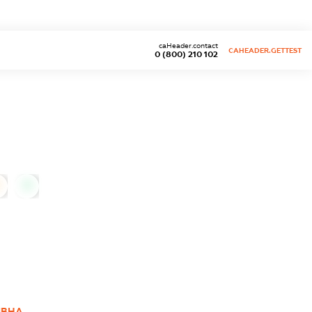
caHeader.contact
CAHEADER.GETTEST
0 (800) 210 102
0
ІВНА