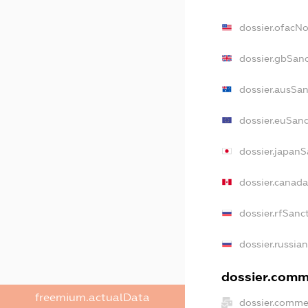
dossier.ofacN
dossier.gbSan
dossier.ausSan
dossier.euSanc
dossier.japanS
dossier.canad
dossier.rfSanc
dossier.russia
dossier.comme
freemium.actualData
dossier.comme