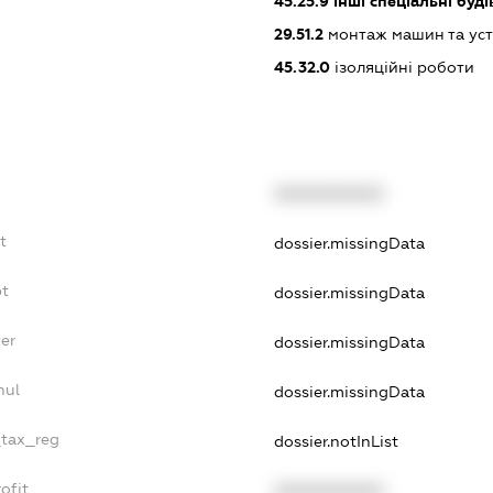
45.25.9
інші спеціальні буд
29.51.2
монтаж машин та уст
45.32.0
ізоляційні роботи
XXXXXXXXXX
t
dossier.missingData
bt
dossier.missingData
er
dossier.missingData
nul
dossier.missingData
_tax_reg
dossier.notInList
ofit
XXXXXXXXXX