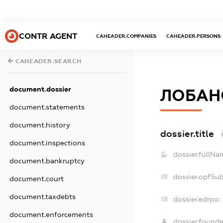
CONTR AGENT
CAHEADER.COMPANIES
CAHEADER.PERSONS
CAHEADER.SEARCH
document.dossier
ЛОБАН
document.statements
document.history
dossier.title
document.inspections
dossier.fullNa
document.bankruptcy
dossier.opfSu
document.court
document.taxdebts
dossier.edrpo:
document.enforcements
dossier.found