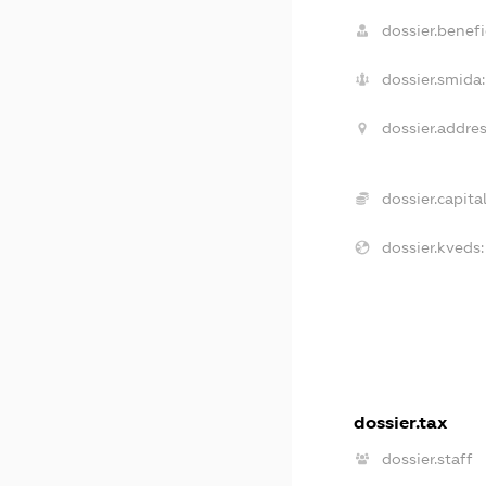
dossier.benefic
dossier.smida:
dossier.addres
dossier.capital
dossier.kveds:
dossier.tax
dossier.staff