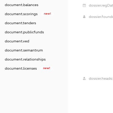
document.balances
dossier.regDat
document.scorings
new!
dossier.foun
document.tenders
document.publicfunds
document.ved
document.semantrum
document.relationships
document.licenses
new!
dossier.heads: