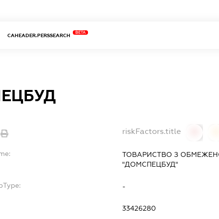
BETA
CAHEADER.PERSSEARCH
ЕЦБУД
riskFactors.title
0
ame:
ТОВАРИСТВО З ОБМЕЖЕН
"ДОМСПЕЦБУД"
bType:
-
33426280