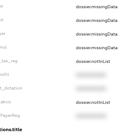
bt
dossier.missingData
bt
dossier.missingData
yer
dossier.missingData
nul
dossier.missingData
e_tax_reg
dossier.notInList
rofit
XXXXXXXXXX
t_dotation
XXXXXXXXXX
_akciz
dossier.notInList
xPayerReg
XXXXXXXXXX
ions.title