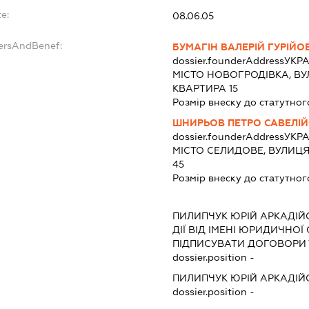
e:
08.06.05
dersAndBenef:
БУМАГІН ВАЛЕРІЙ ГУРІЙО
dossier.founderAddress
УКРА
МІСТО НОВОГРОДІВКА, ВУЛ
КВАРТИРА 15
Розмір внеску до статутног
ШНИРЬОВ ПЕТРО САВЕЛІ
dossier.founderAddress
УКРА
МІСТО СЕЛИДОВЕ, ВУЛИЦЯ
45
Розмір внеску до статутног
ПИЛИПЧУК ЮРІЙ АРКАДІ
ДІЇ ВІД ІМЕНІ ЮРИДИЧНОЇ
ПІДПИСУВАТИ ДОГОВОРИ 
dossier.position -
ПИЛИПЧУК ЮРІЙ АРКАДІ
dossier.position -