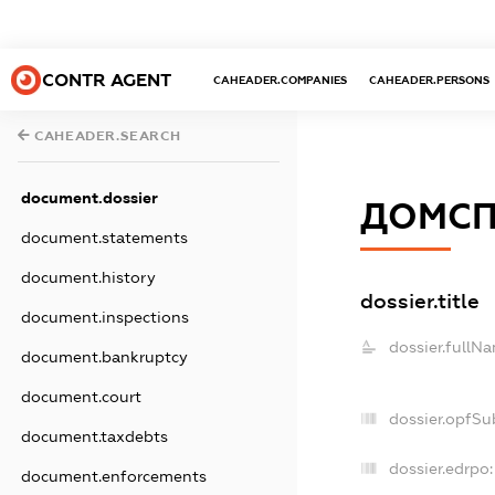
CONTR AGENT
CAHEADER.COMPANIES
CAHEADER.PERSONS
CAHEADER.SEARCH
document.dossier
ДОМСП
document.statements
document.history
dossier.title
document.inspections
dossier.fullN
document.bankruptcy
document.court
dossier.opfSu
document.taxdebts
dossier.edrpo:
document.enforcements