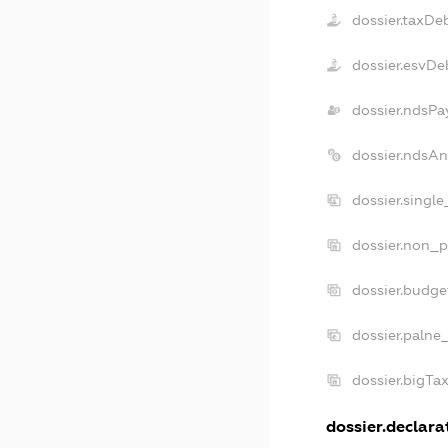
dossier.taxDe
dossier.esvDe
dossier.ndsPa
dossier.ndsAn
dossier.singl
dossier.non_p
dossier.budge
dossier.palne
dossier.bigTa
dossier.declarat