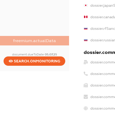
dossier.japan
dossier.canad
dossier.rfSan
dossier.russia
freemium.actualData
dossier.comme
document.dueToDate
05.07.25
SEARCH.ONMONITORING
dossier.comme
dossier.comme
dossier.comme
dossier.comme
dossier.comme