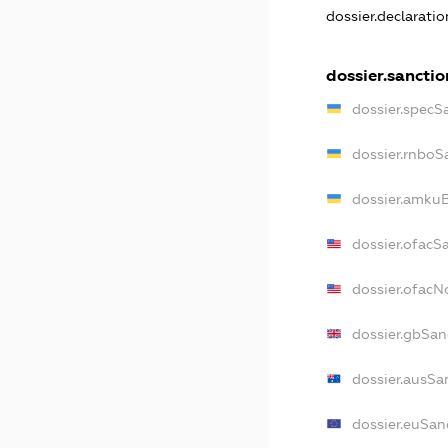
dossier.declarati
dossier.sanctio
dossier.specS
dossier.rnboS
dossier.amkuB
dossier.ofacS
dossier.ofac
dossier.gbSan
dossier.ausSa
dossier.euSan