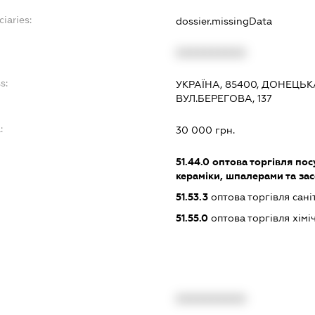
iaries:
dossier.missingData
XXXXXXXXXX
s:
УКРАЇНА, 85400, ДОНЕЦЬК
ВУЛ.БЕРЕГОВА, 137
:
30 000 грн.
51.44.0
оптова торгівля пос
кераміки, шпалерами та за
51.53.3
оптова торгівля сан
51.55.0
оптова торгівля хім
XXXXXXXXXX