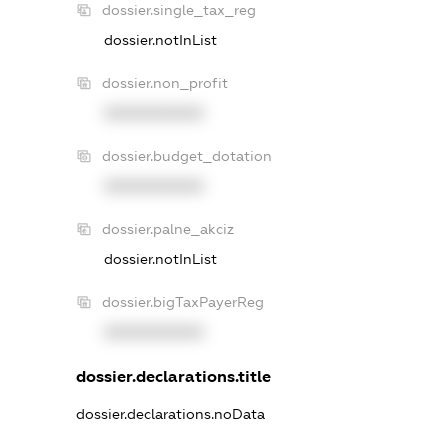
dossier.single_tax_reg
dossier.notInList
dossier.non_profit
XXXXXXXXXX
dossier.budget_dotation
XXXXXXXXXX
dossier.palne_akciz
dossier.notInList
dossier.bigTaxPayerReg
XXXXXXXXXX
dossier.declarations.title
dossier.declarations.noData