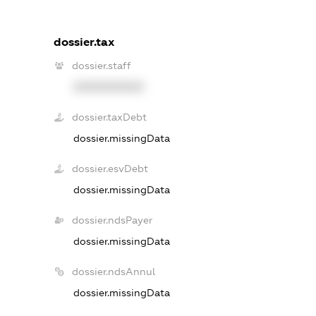
dossier.tax
dossier.staff
XXXXXXXXXX
dossier.taxDebt
dossier.missingData
dossier.esvDebt
dossier.missingData
dossier.ndsPayer
dossier.missingData
dossier.ndsAnnul
dossier.missingData