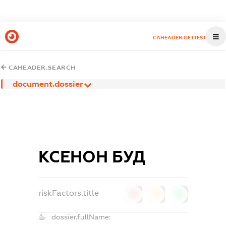
CAHEADER.GETTEST
CAHEADER.SEARCH
document.dossier
КСЕНОН БУД
riskFactors.title
0
0
0
dossier.fullName: