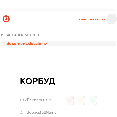
CAHEADER.GETTEST
CAHEADER.SEARCH
document.dossier
КОРБУД
riskFactors.title
0
0
0
dossier.fullName: