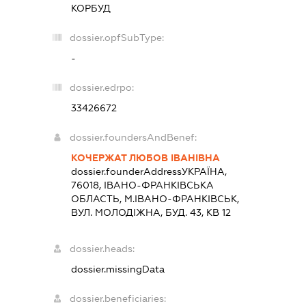
КОРБУД
dossier.opfSubType:
-
dossier.edrpo:
33426672
dossier.foundersAndBenef:
КОЧЕРЖАТ ЛЮБОВ ІВАНІВНА
dossier.founderAddress
УКРАЇНА,
76018, IВАНО-ФРАНКIВСЬКА
ОБЛАСТЬ, М.ІВАНО-ФРАНКІВСЬК,
ВУЛ. МОЛОДІЖНА, БУД. 43, КВ 12
dossier.heads:
dossier.missingData
dossier.beneficiaries: