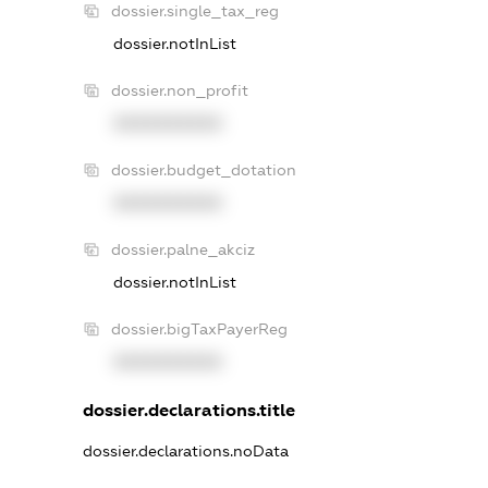
dossier.single_tax_reg
dossier.notInList
dossier.non_profit
XXXXXXXXXX
dossier.budget_dotation
XXXXXXXXXX
dossier.palne_akciz
dossier.notInList
dossier.bigTaxPayerReg
XXXXXXXXXX
dossier.declarations.title
dossier.declarations.noData