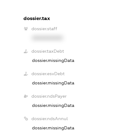
dossier.tax
dossier.staff
XXXXXXXXXX
dossier.taxDebt
dossier.missingData
dossier.esvDebt
dossier.missingData
dossier.ndsPayer
dossier.missingData
dossier.ndsAnnul
dossier.missingData