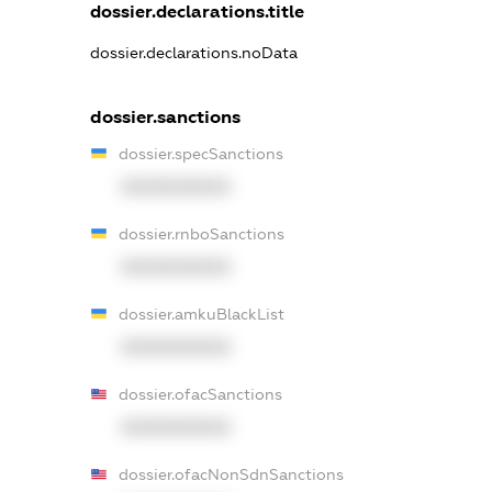
dossier.declarations.title
dossier.declarations.noData
dossier.sanctions
dossier.specSanctions
XXXXXXXXXX
dossier.rnboSanctions
XXXXXXXXXX
dossier.amkuBlackList
XXXXXXXXXX
dossier.ofacSanctions
XXXXXXXXXX
dossier.ofacNonSdnSanctions