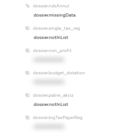
dossier.ndsAnnul
dossier.missingData
dossier.single_tax_reg
dossier.notInList
dossier.non_profit
XXXXXXXXXX
dossier.budget_dotation
XXXXXXXXXX
dossier.palne_akciz
dossier.notInList
dossier.bigTaxPayerReg
XXXXXXXXXX