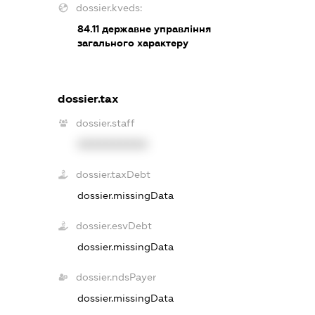
dossier.kveds:
84.11
державне управління
загального характеру
dossier.tax
dossier.staff
XXXXXXXXXX
dossier.taxDebt
dossier.missingData
dossier.esvDebt
dossier.missingData
dossier.ndsPayer
dossier.missingData