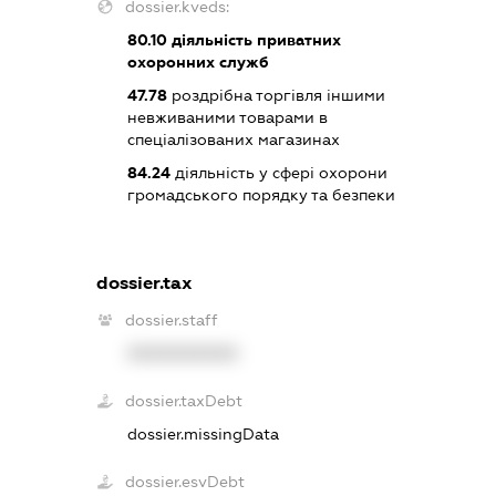
dossier.kveds:
80.10
діяльність приватних
охоронних служб
47.78
роздрібна торгівля іншими
невживаними товарами в
спеціалізованих магазинах
84.24
діяльність у сфері охорони
громадського порядку та безпеки
dossier.tax
dossier.staff
XXXXXXXXXX
dossier.taxDebt
dossier.missingData
dossier.esvDebt