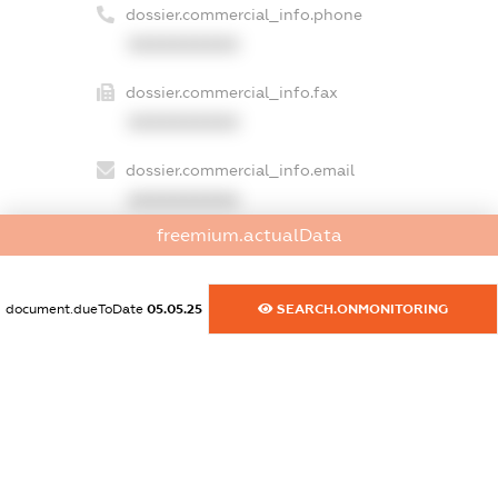
dossier.commercial_info.phone
XXXXXXXXXX
dossier.commercial_info.fax
XXXXXXXXXX
dossier.commercial_info.email
XXXXXXXXXX
freemium.actualData
dossier.commercial_info.website
XXXXXXXXXX
document.dueToDate
05.05.25
SEARCH.ONMONITORING
dossier.commercial_info.activity
XXXXXXXXXX
freemium.exampleText_1
freemium.exampleText_2
freemium.anonymousPerSearch2