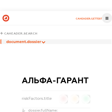
CAHEADER.GETTEST
CAHEADER.SEARCH
document.dossier
АЛЬФА-ГАРАНТ
riskFactors.title
0
0
0
dossier.fullName: