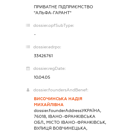
ПРИВАТНЕ ПІДПРИЄМСТВО
"АЛЬФА-ГАРАНТ"
dossier.opfSubType:
-
dossier.edrpo:
33426761
dossier.regDate:
10.04.05
dossier.foundersAndBenef:
ВИСОЧИНСЬКА НАДІЯ
МИХАЙЛІВНА
dossier.founderAddress
УКРАЇНА,
76018, ІВАНО-ФРАНКІВСЬКА
ОБЛ., МІСТО ІВАНО-ФРАНКІВСЬК,
ВУЛИЦЯ ВОВЧИНЕЦЬКА,