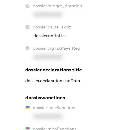
dossier.budget_dotation
XXXXXXXXXX
dossier.palne_akciz
dossier.notInList
dossier.bigTaxPayerReg
XXXXXXXXXX
dossier.declarations.title
dossier.declarations.noData
dossier.sanctions
dossier.specSanctions
XXXXXXXXXX
dossier.rnboSanctions