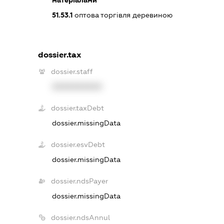
51.53.1
оптова торгівля деревиною
dossier.tax
dossier.staff
XXXXXXXXXX
dossier.taxDebt
dossier.missingData
dossier.esvDebt
dossier.missingData
dossier.ndsPayer
dossier.missingData
dossier.ndsAnnul