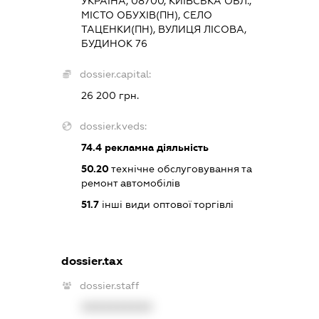
УКРАЇНА, 08700, КИЇВСЬКА ОБЛ.,
МІСТО ОБУХІВ(ПН), СЕЛО
ТАЦЕНКИ(ПН), ВУЛИЦЯ ЛІСОВА,
БУДИНОК 76
dossier.capital:
26 200 грн.
dossier.kveds:
74.4
рекламна діяльність
50.20
технічне обслуговування та
ремонт автомобілів
51.7
інші види оптової торгівлі
dossier.tax
dossier.staff
XXXXXXXXXX