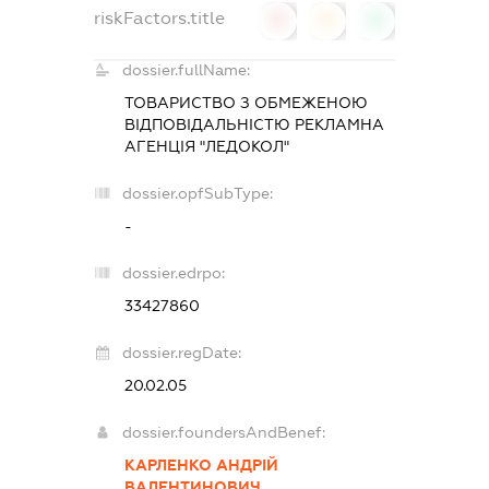
riskFactors.title
0
0
0
dossier.fullName:
ТОВАРИСТВО З ОБМЕЖЕНОЮ
ВІДПОВІДАЛЬНІСТЮ РЕКЛАМНА
АГЕНЦІЯ "ЛЕДОКОЛ"
dossier.opfSubType:
-
dossier.edrpo:
33427860
dossier.regDate:
20.02.05
dossier.foundersAndBenef:
КАРЛЕНКО АНДРІЙ
ВАЛЕНТИНОВИЧ