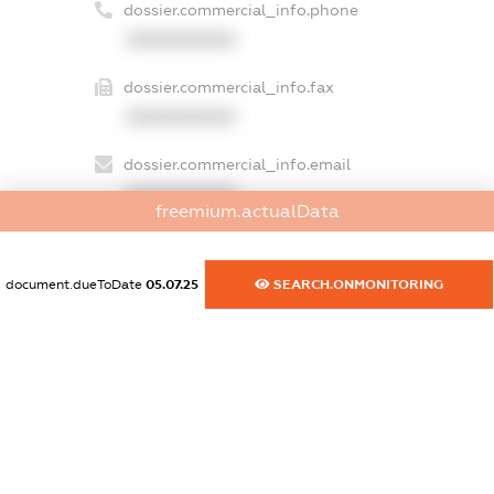
dossier.commercial_info.phone
XXXXXXXXXX
dossier.commercial_info.fax
XXXXXXXXXX
dossier.commercial_info.email
XXXXXXXXXX
freemium.actualData
dossier.commercial_info.website
XXXXXXXXXX
document.dueToDate
05.07.25
SEARCH.ONMONITORING
dossier.commercial_info.activity
XXXXXXXXXX
freemium.exampleText_1
freemium.exampleText_2
freemium.anonymousPerSearch2