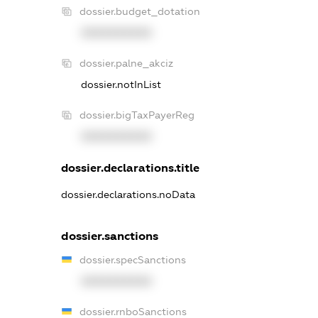
dossier.budget_dotation
XXXXXXXXXX
dossier.palne_akciz
dossier.notInList
dossier.bigTaxPayerReg
XXXXXXXXXX
dossier.declarations.title
dossier.declarations.noData
dossier.sanctions
dossier.specSanctions
XXXXXXXXXX
dossier.rnboSanctions