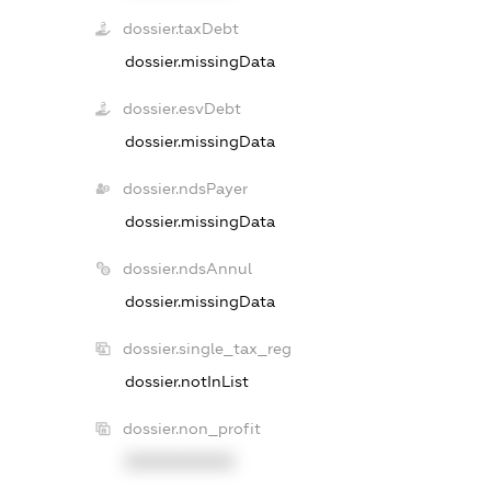
dossier.taxDebt
dossier.missingData
dossier.esvDebt
dossier.missingData
dossier.ndsPayer
dossier.missingData
dossier.ndsAnnul
dossier.missingData
dossier.single_tax_reg
dossier.notInList
dossier.non_profit
XXXXXXXXXX