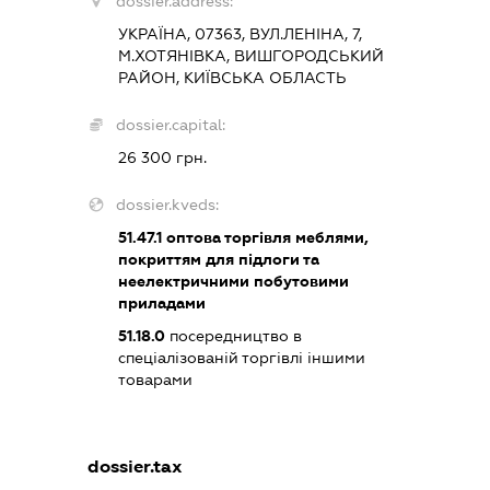
dossier.address:
УКРАЇНА, 07363, ВУЛ.ЛЕНІНА, 7,
М.ХОТЯНІВКА, ВИШГОРОДСЬКИЙ
РАЙОН, КИЇВСЬКА ОБЛАСТЬ
dossier.capital:
26 300 грн.
dossier.kveds:
51.47.1
оптова торгівля меблями,
покриттям для підлоги та
неелектричними побутовими
приладами
51.18.0
посередництво в
спеціалізованій торгівлі іншими
товарами
dossier.tax