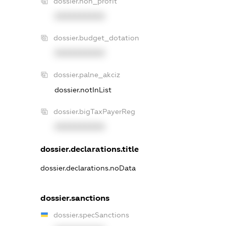
dossier.non_profit
XXXXXXXXXX
dossier.budget_dotation
XXXXXXXXXX
dossier.palne_akciz
dossier.notInList
dossier.bigTaxPayerReg
XXXXXXXXXX
dossier.declarations.title
dossier.declarations.noData
dossier.sanctions
dossier.specSanctions