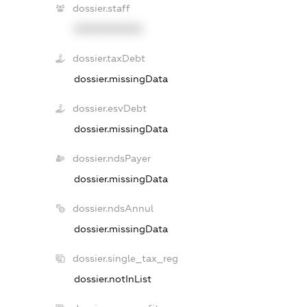
dossier.staff
XXXXXXXXXX
dossier.taxDebt
dossier.missingData
dossier.esvDebt
dossier.missingData
dossier.ndsPayer
dossier.missingData
dossier.ndsAnnul
dossier.missingData
dossier.single_tax_reg
dossier.notInList