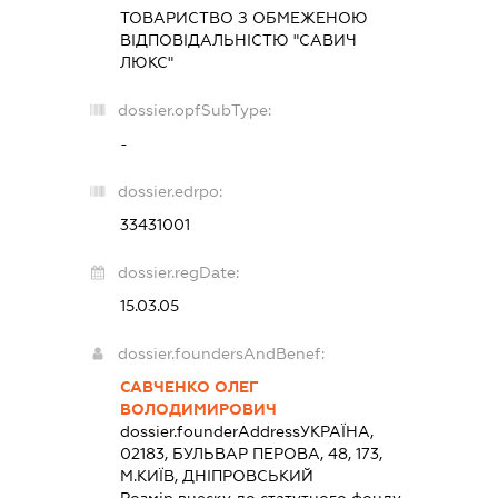
ТОВАРИСТВО З ОБМЕЖЕНОЮ
ВІДПОВІДАЛЬНІСТЮ "САВИЧ
ЛЮКС"
dossier.opfSubType:
-
dossier.edrpo:
33431001
dossier.regDate:
15.03.05
dossier.foundersAndBenef:
САВЧЕНКО ОЛЕГ
ВОЛОДИМИРОВИЧ
dossier.founderAddress
УКРАЇНА,
02183, БУЛЬВАР ПЕРОВА, 48, 173,
М.КИЇВ, ДНІПРОВСЬКИЙ