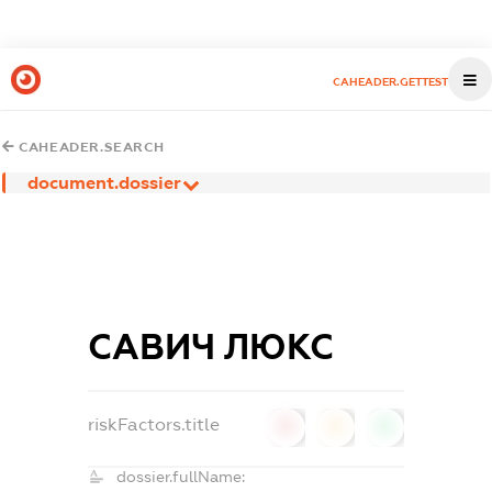
CAHEADER.GETTEST
CAHEADER.SEARCH
document.dossier
САВИЧ ЛЮКС
riskFactors.title
0
0
0
dossier.fullName: