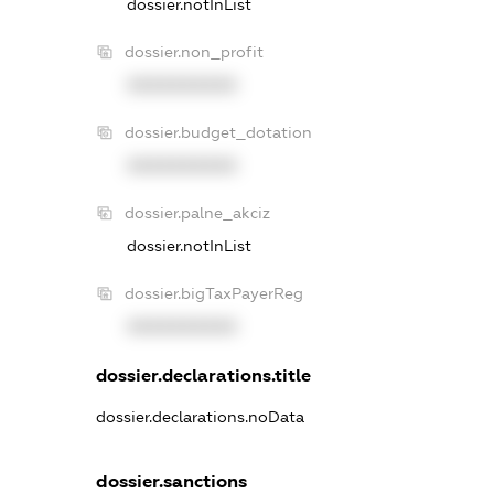
dossier.notInList
dossier.non_profit
XXXXXXXXXX
dossier.budget_dotation
XXXXXXXXXX
dossier.palne_akciz
dossier.notInList
dossier.bigTaxPayerReg
XXXXXXXXXX
dossier.declarations.title
dossier.declarations.noData
dossier.sanctions