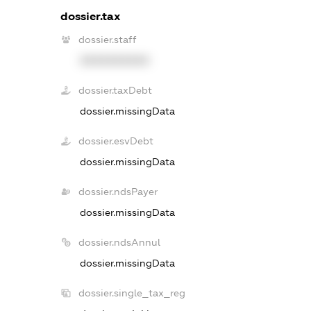
dossier.tax
dossier.staff
XXXXXXXXXX
dossier.taxDebt
dossier.missingData
dossier.esvDebt
dossier.missingData
dossier.ndsPayer
dossier.missingData
dossier.ndsAnnul
dossier.missingData
dossier.single_tax_reg