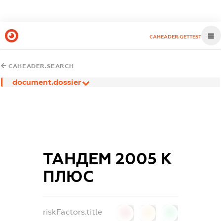
CAHEADER.GETTEST
CAHEADER.SEARCH
document.dossier
ТАНДЕМ 2005 К
ПЛЮС
riskFactors.title
0
0
0