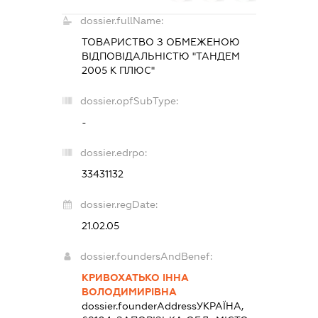
dossier.fullName:
ТОВАРИСТВО З ОБМЕЖЕНОЮ
ВІДПОВІДАЛЬНІСТЮ "ТАНДЕМ
2005 К ПЛЮС"
dossier.opfSubType:
-
dossier.edrpo:
33431132
dossier.regDate:
21.02.05
dossier.foundersAndBenef:
КРИВОХАТЬКО ІННА
ВОЛОДИМИРІВНА
dossier.founderAddress
УКРАЇНА,