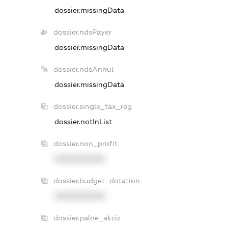
dossier.missingData
dossier.ndsPayer
dossier.missingData
dossier.ndsAnnul
dossier.missingData
dossier.single_tax_reg
dossier.notInList
dossier.non_profit
XXXXXXXXXX
dossier.budget_dotation
XXXXXXXXXX
dossier.palne_akciz