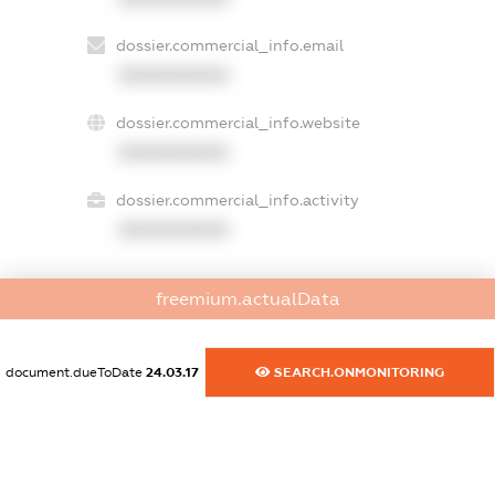
dossier.commercial_info.email
XXXXXXXXXX
dossier.commercial_info.website
XXXXXXXXXX
dossier.commercial_info.activity
XXXXXXXXXX
freemium.actualData
freemium.exampleText_1
freemium.exampleText_2
freemium.anonymousPerSearch2
document.dueToDate
24.03.17
SEARCH.ONMONITORING
FREEMIUM.DETAILS
FREEMIUM.REGISTER