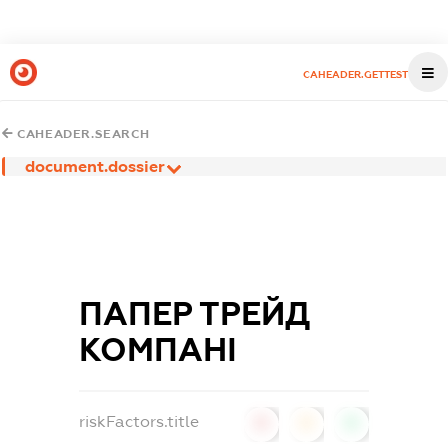
CAHEADER.GETTEST
CAHEADER.SEARCH
document.dossier
ПАПЕР ТРЕЙД
КОМПАНІ
riskFactors.title
0
0
0