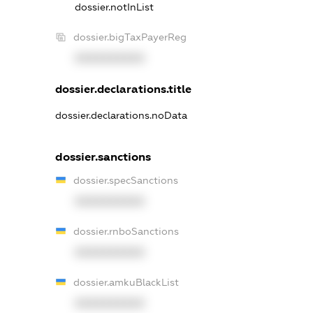
dossier.notInList
dossier.bigTaxPayerReg
XXXXXXXXXX
dossier.declarations.title
dossier.declarations.noData
dossier.sanctions
dossier.specSanctions
XXXXXXXXXX
dossier.rnboSanctions
XXXXXXXXXX
dossier.amkuBlackList
XXXXXXXXXX