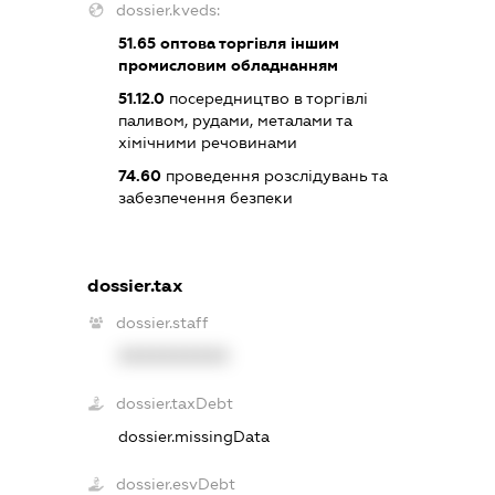
dossier.kveds:
51.65
оптова торгівля іншим
промисловим обладнанням
51.12.0
посередництво в торгівлі
паливом, рудами, металами та
хімічними речовинами
74.60
проведення розслідувань та
забезпечення безпеки
dossier.tax
dossier.staff
XXXXXXXXXX
dossier.taxDebt
dossier.missingData
dossier.esvDebt