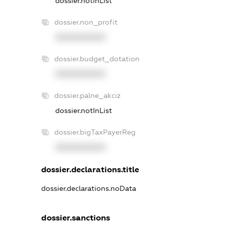
dossier.notInList
dossier.non_profit
XXXXXXXXXX
dossier.budget_dotation
XXXXXXXXXX
dossier.palne_akciz
dossier.notInList
dossier.bigTaxPayerReg
XXXXXXXXXX
dossier.declarations.title
dossier.declarations.noData
dossier.sanctions