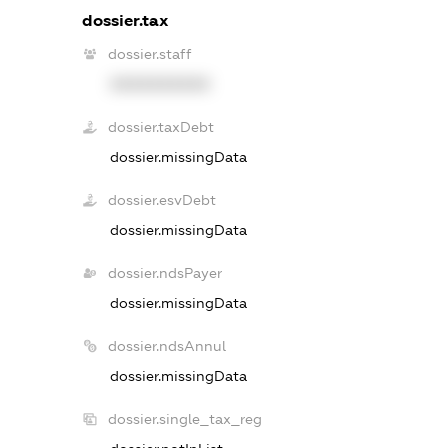
dossier.tax
dossier.staff
XXXXXXXXXX
dossier.taxDebt
dossier.missingData
dossier.esvDebt
dossier.missingData
dossier.ndsPayer
dossier.missingData
dossier.ndsAnnul
dossier.missingData
dossier.single_tax_reg