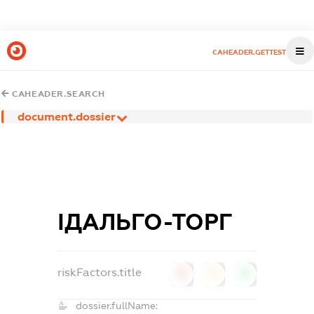
CAHEADER.GETTEST
CAHEADER.SEARCH
document.dossier
ІДАЛЬГО-ТОРГ
riskFactors.title
0
0
0
dossier.fullName: