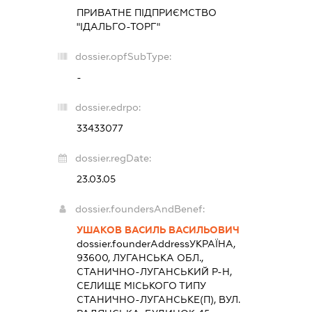
ПРИВАТНЕ ПІДПРИЄМСТВО
"ІДАЛЬГО-ТОРГ"
dossier.opfSubType:
-
dossier.edrpo:
33433077
dossier.regDate:
23.03.05
dossier.foundersAndBenef:
УШАКОВ ВАСИЛЬ ВАСИЛЬОВИЧ
dossier.founderAddress
УКРАЇНА,
93600, ЛУГАНСЬКА ОБЛ.,
СТАНИЧНО-ЛУГАНСЬКИЙ Р-Н,
СЕЛИЩЕ МІСЬКОГО ТИПУ
СТАНИЧНО-ЛУГАНСЬКЕ(П), ВУЛ.