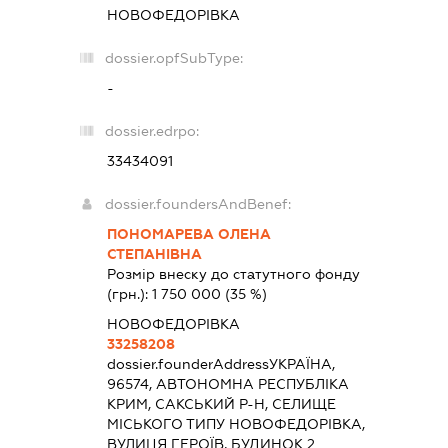
НОВОФЕДОРІВКА
dossier.opfSubType:
-
dossier.edrpo:
33434091
dossier.foundersAndBenef:
ПОНОМАРЕВА ОЛЕНА
СТЕПАНІВНА
Розмір внеску до статутного фонду
(грн.):
1 750 000
(35 %)
НОВОФЕДОРІВКА
33258208
dossier.founderAddress
УКРАЇНА,
96574, АВТОНОМНА РЕСПУБЛІКА
КРИМ, САКСЬКИЙ Р-Н, СЕЛИЩЕ
МІСЬКОГО ТИПУ НОВОФЕДОРІВКА,
ВУЛИЦЯ ГЕРОЇВ, БУДИНОК 2