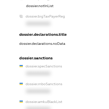
dossier.notInList
dossier.bigTaxPayerReg
XXXXXXXXXX
dossier.declarations.title
dossier.declarations.noData
dossier.sanctions
dossier.specSanctions
XXXXXXXXXX
dossier.rnboSanctions
XXXXXXXXXX
dossier.amkuBlackList