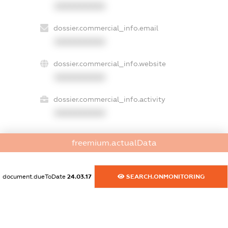
XXXXXXXXXX
dossier.commercial_info.email
XXXXXXXXXX
dossier.commercial_info.website
XXXXXXXXXX
dossier.commercial_info.activity
XXXXXXXXXX
freemium.actualData
freemium.exampleText_1
freemium.exampleText_2
freemium.anonymousPerSearch2
document.dueToDate
24.03.17
SEARCH.ONMONITORING
FREEMIUM.DETAILS
FREEMIUM.REGISTER