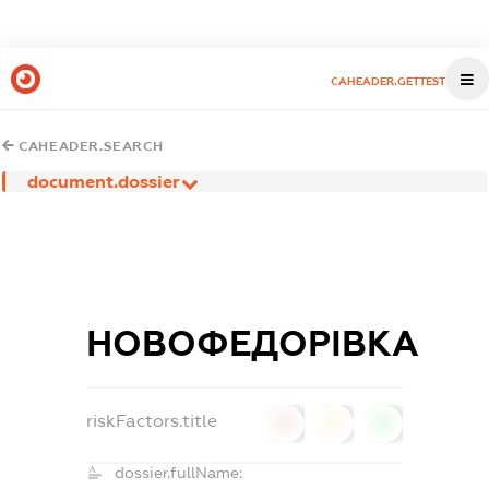
CAHEADER.GETTEST
CAHEADER.SEARCH
document.dossier
НОВОФЕДОРІВКА
riskFactors.title
0
0
0
dossier.fullName: