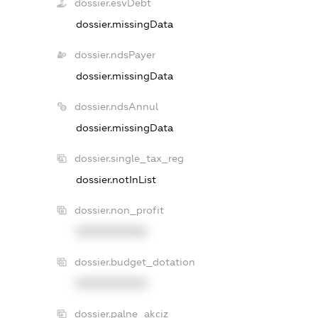
dossier.esvDebt
dossier.missingData
dossier.ndsPayer
dossier.missingData
dossier.ndsAnnul
dossier.missingData
dossier.single_tax_reg
dossier.notInList
dossier.non_profit
XXXXXXXXXX
dossier.budget_dotation
XXXXXXXXXX
dossier.palne_akciz