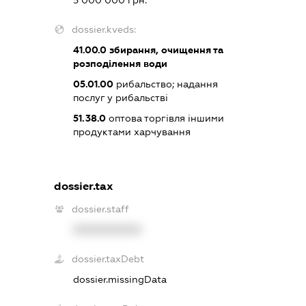
dossier.kveds:
41.00.0
збирання, очищення та
розподілення води
05.01.00
рибальство; надання
послуг у рибальстві
51.38.0
оптова торгівля іншими
продуктами харчування
dossier.tax
dossier.staff
XXXXXXXXXX
dossier.taxDebt
dossier.missingData