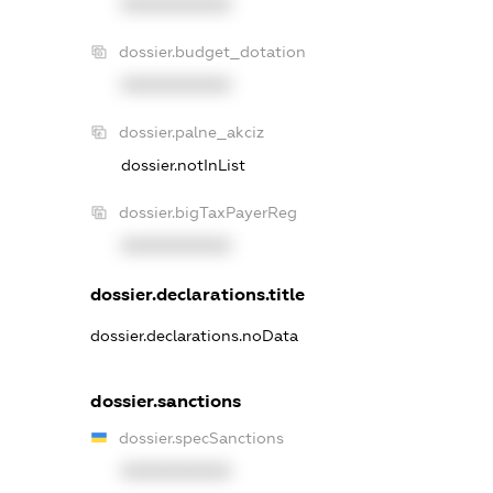
XXXXXXXXXX
dossier.budget_dotation
XXXXXXXXXX
dossier.palne_akciz
dossier.notInList
dossier.bigTaxPayerReg
XXXXXXXXXX
dossier.declarations.title
dossier.declarations.noData
dossier.sanctions
dossier.specSanctions
XXXXXXXXXX