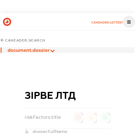
CAHEADER.GETTEST
CAHEADER.SEARCH
document.dossier
ЗІРВЕ ЛТД
riskFactors.title
0
0
0
dossier.fullName: