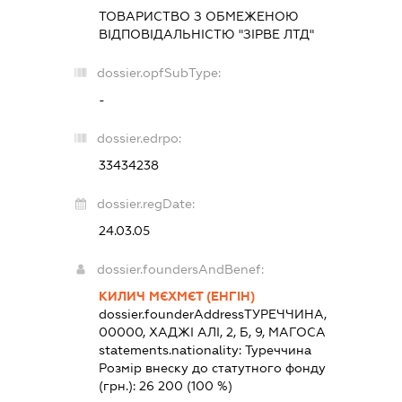
ТОВАРИСТВО З ОБМЕЖЕНОЮ
ВІДПОВІДАЛЬНІСТЮ "ЗІРВЕ ЛТД"
dossier.opfSubType:
-
dossier.edrpo:
33434238
dossier.regDate:
24.03.05
dossier.foundersAndBenef:
КИЛИЧ МЄХМЄТ (ЕНГІН)
dossier.founderAddress
ТУРЕЧЧИНА,
00000, ХАДЖІ АЛІ, 2, Б, 9, МАГОСА
statements.nationality:
Туреччина
Розмір внеску до статутного фонду
(грн.):
26 200
(100 %)