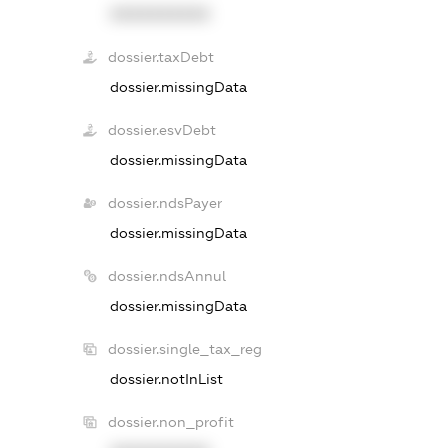
XXXXXXXXXX
dossier.taxDebt
dossier.missingData
dossier.esvDebt
dossier.missingData
dossier.ndsPayer
dossier.missingData
dossier.ndsAnnul
dossier.missingData
dossier.single_tax_reg
dossier.notInList
dossier.non_profit