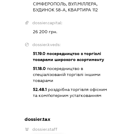
СІМФЕРОПОЛЬ, ВУЛ.МІЛЛЕРА,
БУДИНОК 58-А, КВАРТИРА 112
dossier.capital:
26 200 грн.
dossier.kveds:
51.19.0
посередництво в торгівлі
товарами широкого асортименту
51.18.0
посередництво в
спеціалізованій торгівлі іншими
товарами
52.48.1
роздрібна торгівля офісним
та комп'ютерним устаткованням
dossier.tax
dossier.staff