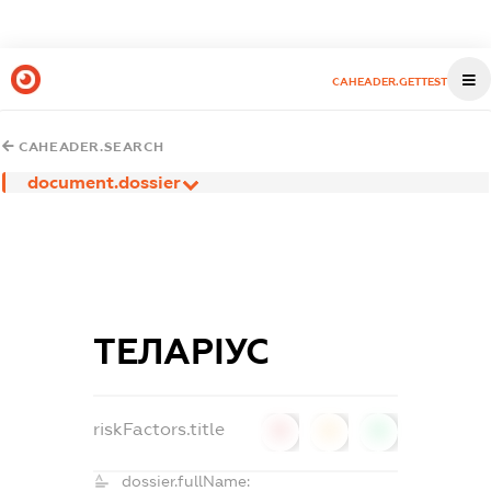
CAHEADER.GETTEST
CAHEADER.SEARCH
document.dossier
ТЕЛАРІУС
riskFactors.title
0
0
0
dossier.fullName: