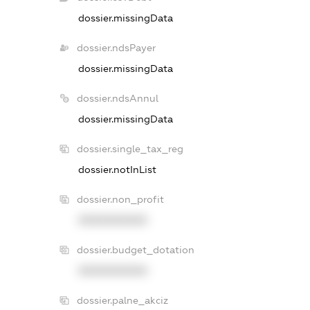
dossier.missingData
dossier.ndsPayer
dossier.missingData
dossier.ndsAnnul
dossier.missingData
dossier.single_tax_reg
dossier.notInList
dossier.non_profit
XXXXXXXXXX
dossier.budget_dotation
XXXXXXXXXX
dossier.palne_akciz