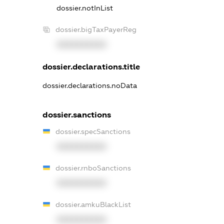
dossier.notInList
dossier.bigTaxPayerReg
XXXXXXXXXX
dossier.declarations.title
dossier.declarations.noData
dossier.sanctions
dossier.specSanctions
XXXXXXXXXX
dossier.rnboSanctions
XXXXXXXXXX
dossier.amkuBlackList
XXXXXXXXXX