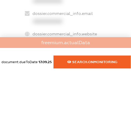
XXXXXXXXXX
dossier.commercial_info.email
XXXXXXXXXX
dossier.commercial_info.website
XXXXXXXXXX
freemium.actualData
dossier.commercial_info.activity
document.dueToDate
17.09.25
SEARCH.ONMONITORING
XXXXXXXXXX
freemium.exampleText_1
freemium.exampleText_2
freemium.anonymousPerSearch2
FREEMIUM.DETAILS
FREEMIUM.REGISTER