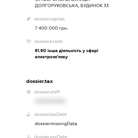
ДОЛГОРУКОВСЬКА, БУДИНОК 33
dossier.capital:
7 400 000 грн.
dossier.kveds:
61.90
інша діяльність у сфері
електрозв'язку
dossier.tax
dossier.staff
XXXXXXXXXX
dossier.taxDebt
dossier.missingData
dossier.esvDebt