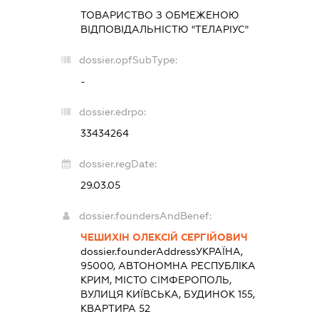
ТОВАРИСТВО З ОБМЕЖЕНОЮ
ВІДПОВІДАЛЬНІСТЮ "ТЕЛАРІУС"
dossier.opfSubType:
-
dossier.edrpo:
33434264
dossier.regDate:
29.03.05
dossier.foundersAndBenef:
ЧЕШИХІН ОЛЕКСІЙ СЕРГІЙОВИЧ
dossier.founderAddress
УКРАЇНА,
95000, АВТОНОМНА РЕСПУБЛІКА
КРИМ, МІСТО СІМФЕРОПОЛЬ,
ВУЛИЦЯ КИЇВСЬКА, БУДИНОК 155,
КВАРТИРА 52