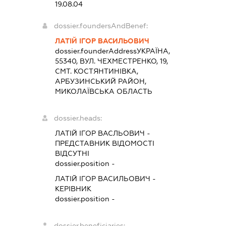
19.08.04
dossier.foundersAndBenef:
ЛАТІЙ ІГОР ВАСИЛЬОВИЧ
dossier.founderAddress
УКРАЇНА,
55340, ВУЛ. ЧЕХМЕСТРЕНКО, 19,
СМТ. КОСТЯНТИНІВКА,
АРБУЗИНСЬКИЙ РАЙОН,
МИКОЛАЇВСЬКА ОБЛАСТЬ
dossier.heads:
ЛАТІЙ ІГОР ВАСЛЬОВИЧ
-
ПРЕДСТАВНИК
ВІДОМОСТІ
ВІДСУТНІ
dossier.position -
ЛАТІЙ ІГОР ВАСИЛЬОВИЧ
-
КЕРІВНИК
dossier.position -
dossier.beneficiaries: