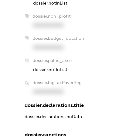
dossier.notInList
dossier.non_profit
XXXXXXXXXX
dossier.budget_dotation
XXXXXXXXXX
dossier.palne_akciz
dossier.notInList
dossier.bigTaxPayerReg
XXXXXXXXXX
dossier.declarations.title
dossier.declarations.noData
dossier.sanctions