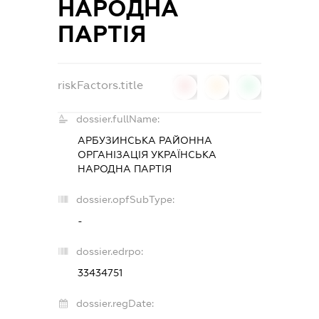
НАРОДНА
ПАРТІЯ
riskFactors.title
0
0
0
dossier.fullName:
АРБУЗИНСЬКА РАЙОННА
ОРГАНІЗАЦІЯ УКРАЇНСЬКА
НАРОДНА ПАРТІЯ
dossier.opfSubType:
-
dossier.edrpo:
33434751
dossier.regDate: