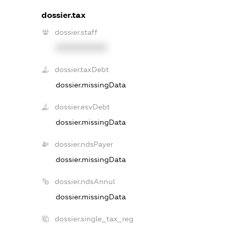
dossier.tax
dossier.staff
XXXXXXXXXX
dossier.taxDebt
dossier.missingData
dossier.esvDebt
dossier.missingData
dossier.ndsPayer
dossier.missingData
dossier.ndsAnnul
dossier.missingData
dossier.single_tax_reg