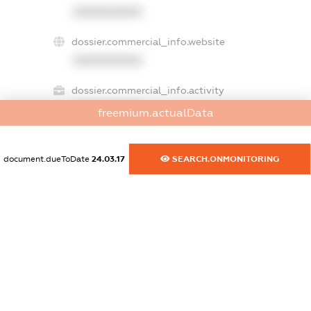
XXXXXXXXXX
dossier.commercial_info.website
XXXXXXXXXX
dossier.commercial_info.activity
XXXXXXXXXX
freemium.actualData
document.dueToDate
24.03.17
SEARCH.ONMONITORING
freemium.exampleText_1
freemium.exampleText_2
freemium.anonymousPerSearch2
FREEMIUM.DETAILS
FREEMIUM.REGISTER