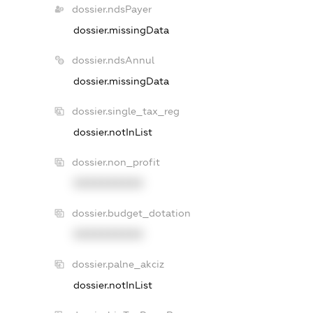
dossier.ndsPayer
dossier.missingData
dossier.ndsAnnul
dossier.missingData
dossier.single_tax_reg
dossier.notInList
dossier.non_profit
XXXXXXXXXX
dossier.budget_dotation
XXXXXXXXXX
dossier.palne_akciz
dossier.notInList