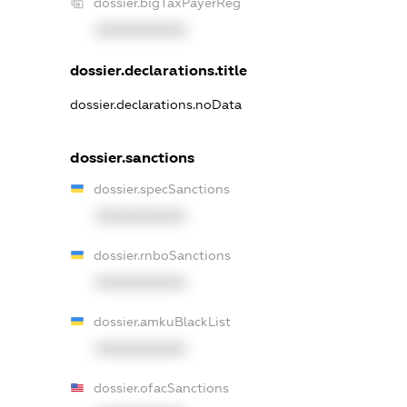
dossier.bigTaxPayerReg
XXXXXXXXXX
dossier.declarations.title
dossier.declarations.noData
dossier.sanctions
dossier.specSanctions
XXXXXXXXXX
dossier.rnboSanctions
XXXXXXXXXX
dossier.amkuBlackList
XXXXXXXXXX
dossier.ofacSanctions