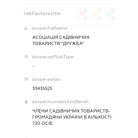
riskFactors.title
0
0
0
dossier.fullName:
АСОЦІАЦІЯ САДІВНИЧИХ
ТОВАРИСТВ "ДРУЖБА"
dossier.opfSubType:
-
dossier.edrpo:
33435525
dossier.foundersAndBenef:
ЧЛЕНИ САДІВНИЧИХ ТОВАРИСТВ-
ГРОМАДЯНИ УКРАЇНИ В КІЛЬКОСТІ
720 ОСІБ