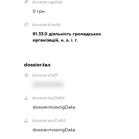
dossier.capital:
0 грн.
dossier.kveds:
91.33.0
діяльність громадських
організацій, н. в. і. г.
dossier.tax
dossier.staff
XXXXXXXXXX
dossier.taxDebt
dossier.missingData
dossier.esvDebt
dossier.missingData