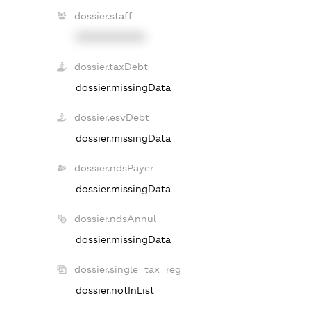
dossier.staff
XXXXXXXXXX
dossier.taxDebt
dossier.missingData
dossier.esvDebt
dossier.missingData
dossier.ndsPayer
dossier.missingData
dossier.ndsAnnul
dossier.missingData
dossier.single_tax_reg
dossier.notInList