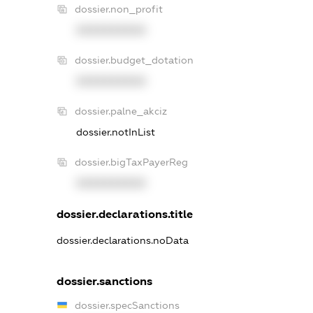
dossier.non_profit
XXXXXXXXXX
dossier.budget_dotation
XXXXXXXXXX
dossier.palne_akciz
dossier.notInList
dossier.bigTaxPayerReg
XXXXXXXXXX
dossier.declarations.title
dossier.declarations.noData
dossier.sanctions
dossier.specSanctions