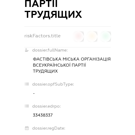
ПАРТІЇ
ТРУДЯЩИХ
riskFactors.title
0
0
0
dossier.fullName:
ФАСТІВСЬКА МІСЬКА ОРГАНІЗАЦІЯ
ВСЕУКРАЇНСЬКОЇ ПАРТІЇ
ТРУДЯЩИХ
dossier.opfSubType:
-
dossier.edrpo:
33438337
dossier.regDate: