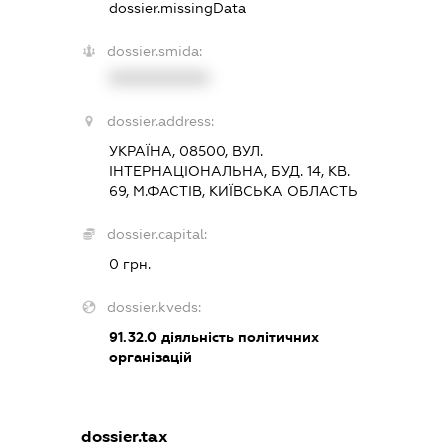
dossier.missingData
dossier.smida:
XXXXXXXXXX
dossier.address:
УКРАЇНА, 08500, ВУЛ.
ІНТЕРНАЦІОНАЛЬНА, БУД. 14, КВ.
69, М.ФАСТІВ, КИЇВСЬКА ОБЛАСТЬ
dossier.capital:
0 грн.
dossier.kveds:
91.32.0
діяльність політичних
організацій
dossier.tax