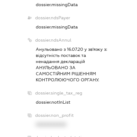
dossier.missingData
dossier.ndsPayer
dossier.missingData
dossier.ndsAnnul
Анульовано з 16.07.20 у зв'язку з:
вiдсутнiсть поставок та
ненадання декларацiй
АНУЛЬОВАНО ЗА
САМОСТIЙНИМ РIШЕННЯМ
КОНТРОЛЮЮЧОГО ОРГАНУ.
dossier.single_tax_reg
dossier.notInList
dossier.non_profit
XXXXXXXXXX