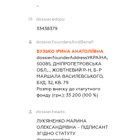
-
dossier.edrpo:
33438379
dossier.foundersAndBenef:
БУЗЬКО ІРИНА АНАТОЛІЇВНА
dossier.founderAddress
УКРАЇНА,
50085, ДНIПРОПЕТРОВСЬКА
ОБЛ., , ЖОВТНЕВИЙ Р-Н, Б-Р
МАРШАЛА ВАСИЛЕВСЬКОГО,
БУД. 32, КВ. 79
Розмір внеску до статутного
фонду (грн.):
33 200
(100 %)
dossier.heads:
ЛУК'ЯНЕНКО МАРИНА
ОЛЕКСАНДРІВНА
-
ПІДПИСАНТ
ЗГІДНО СТАТУТУ
dossier.position -