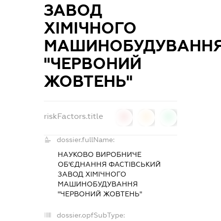
ЗАВОД
ХІМІЧНОГО
МАШИНОБУДУВАНН
"ЧЕРВОНИЙ
ЖОВТЕНЬ"
riskFactors.title
0
0
0
dossier.fullName:
НАУКОВО ВИРОБНИЧЕ
ОБ'ЄДНАННЯ ФАСТІВСЬКИЙ
ЗАВОД ХІМІЧНОГО
МАШИНОБУДУВАННЯ
"ЧЕРВОНИЙ ЖОВТЕНЬ"
dossier.opfSubType: