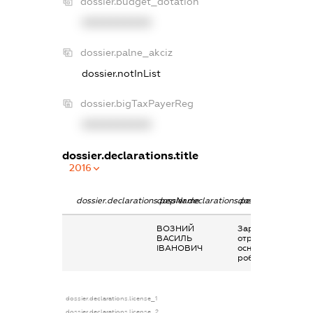
dossier.budget_dotation
XXXXXXXXXX
dossier.palne_akciz
dossier.notInList
dossier.bigTaxPayerReg
XXXXXXXXXX
dossier.declarations.title
2016
dossier.declarations.pepName
dossier.declarations.personName
dossier.declaratio
ВОЗНИЙ
Заробітна плата
ВАСИЛЬ
отримана за
ІВАНОВИЧ
основним місцем
роботи
dossier.declarations.license_1
dossier.declarations.license_2