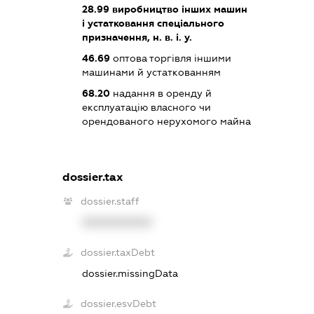
28.99
виробництво інших машин
і устатковання спеціального
призначення, н. в. і. у.
46.69
оптова торгівля іншими
машинами й устаткованням
68.20
надання в оренду й
експлуатацію власного чи
орендованого нерухомого майна
dossier.tax
dossier.staff
XXXXXXXXXX
dossier.taxDebt
dossier.missingData
dossier.esvDebt