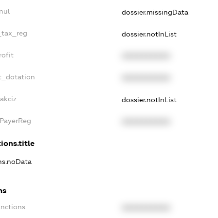
nul
dossier.missingData
_tax_reg
dossier.notInList
ofit
XXXXXXXXXX
t_dotation
XXXXXXXXXX
akciz
dossier.notInList
xPayerReg
XXXXXXXXXX
ions.title
ons.noData
ns
anctions
XXXXXXXXXX