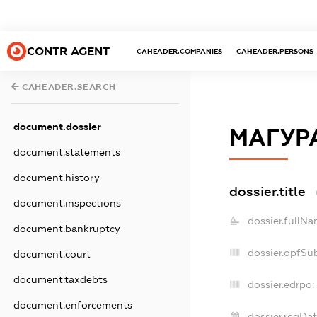
CONTR AGENT
CAHEADER.COMPANIES
CAHEADER.PERSONS
CAHEADER.SEARCH
document.dossier
МАГУРА
document.statements
document.history
dossier.title
document.inspections
dossier.fullNa
document.bankruptcy
dossier.opfSu
document.court
document.taxdebts
dossier.edrpo:
document.enforcements
dossier.regDat