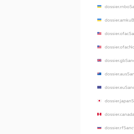
dossier.rnboS
dossier.amkuB
dossier.ofacS
dossier.ofac
dossier.gbSan
dossier.ausSa
dossier.euSan
dossier.japan
dossier.canad
dossier.rfSanc