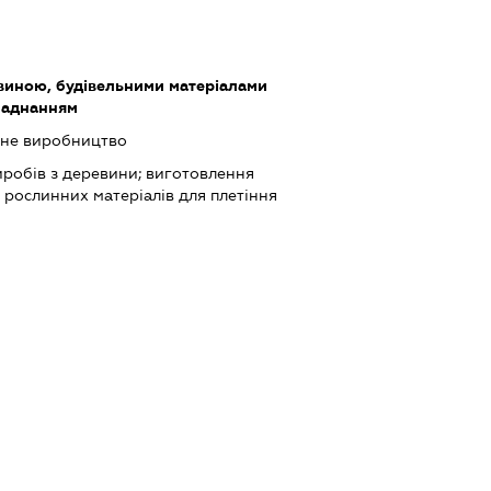
виною, будівельними матеріалами
ладнанням
ьне виробництво
робів з деревини; виготовлення
а рослинних матеріалів для плетіння