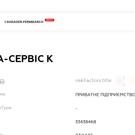
BETA
CAHEADER.PERSSEARCH
-СЕРВІС К
riskFactors.title
0
0
me:
ПРИВАТНЕ ПІДПРИЄМСТВО 
bType:
-
33438468
e: