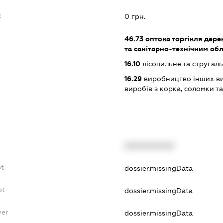
:
0 грн.
46.73
оптова торгівля дере
та санітарно-технічним об
16.10
лісопильне та стругал
16.29
виробництво інших ви
виробів з корка, соломки т
XXXXXXXXXX
bt
dossier.missingData
bt
dossier.missingData
yer
dossier.missingData