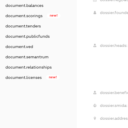
document.balances
dossier.found
document.scorings
new!
document.tenders
document.publicfunds
dossier.heads:
document.ved
document.semantrum
document.relationships
document.licenses
new!
dossier.benefic
dossier.smida:
dossier.addres