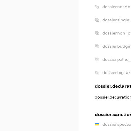
dossier.ndsAn
dossier.single
dossier.non_pr
dossier.budge
dossier.palne_
dossier.bigTa
dossier.declarat
dossier.declarati
dossier.sanctio
dossier.specS