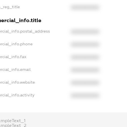
n_reg_title
XXXXXXXXXX
rcial_info.title
rcial_info.postal_address
XXXXXXXXXX
rcial_info.phone
XXXXXXXXXX
rcial_info.fax
XXXXXXXXXX
rcial_info.email
XXXXXXXXXX
rcial_info.website
XXXXXXXXXX
cial_info.activity
XXXXXXXXXX
ampleText_1
ampleText_2