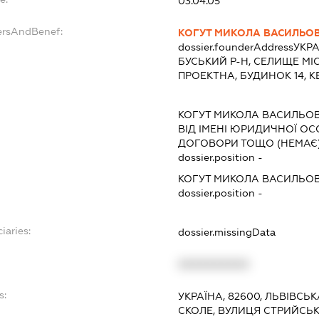
03.04.05
ersAndBenef:
КОГУТ МИКОЛА ВАСИЛЬО
dossier.founderAddress
УКРА
БУСЬКИЙ Р-Н, СЕЛИЩЕ МІ
ПРОЕКТНА, БУДИНОК 14, К
КОГУТ МИКОЛА ВАСИЛЬО
ВІД ІМЕНІ ЮРИДИЧНОЇ ОС
ДОГОВОРИ ТОЩО (НЕМАЄ
dossier.position -
КОГУТ МИКОЛА ВАСИЛЬО
dossier.position -
iaries:
dossier.missingData
XXXXXXXXXX
s:
УКРАЇНА, 82600, ЛЬВІВСЬК
СКОЛЕ, ВУЛИЦЯ СТРИЙСЬКА