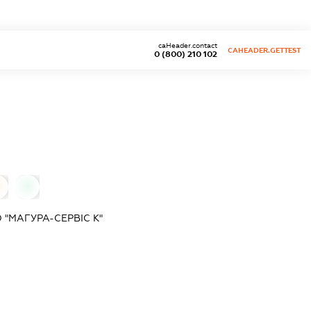
caHeader.contact
CAHEADER.GETTEST
0 (800) 210 102
0
"МАГУРА-СЕРВІС К"