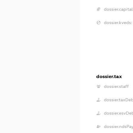
dossier.capital
dossier.kveds:
dossier.tax
dossier.staff
dossier.taxDe
dossier.esvDe
dossier.ndsPa