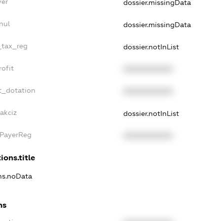
yer
dossier.missingData
nul
dossier.missingData
_tax_reg
dossier.notInList
ofit
XXXXXXXXXX
t_dotation
XXXXXXXXXX
akciz
dossier.notInList
xPayerReg
XXXXXXXXXX
ions.title
ons.noData
ns