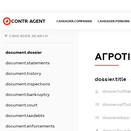
CONTR AGENT
CAHEADER.COMPANIES
CAHEADER.PERSONS
CAHEADER.SEARCH
document.dossier
АГРОТ
document.statements
document.history
dossier.title
document.inspections
dossier.fullNa
document.bankruptcy
dossier.opfSu
document.court
document.taxdebts
dossier.edrpo:
document.enforcements
dossier.found