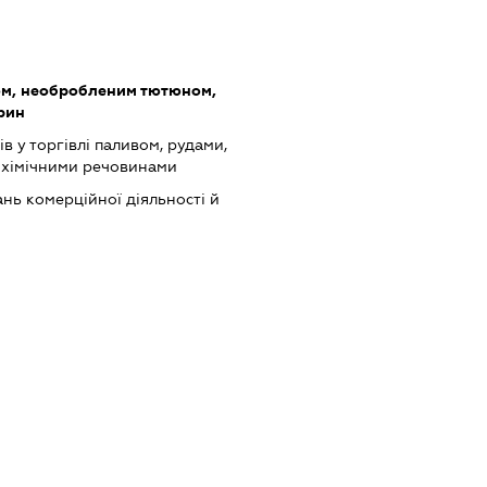
ом, необробленим тютюном,
рин
в у торгівлі паливом, рудами,
 хімічними речовинами
нь комерційної діяльності й