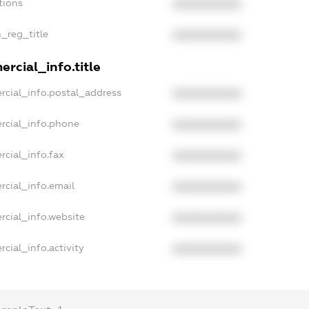
tions
XXXXXXXXXX
n_reg_title
XXXXXXXXXX
rcial_info.title
rcial_info.postal_address
XXXXXXXXXX
rcial_info.phone
XXXXXXXXXX
rcial_info.fax
XXXXXXXXXX
rcial_info.email
XXXXXXXXXX
rcial_info.website
XXXXXXXXXX
cial_info.activity
XXXXXXXXXX