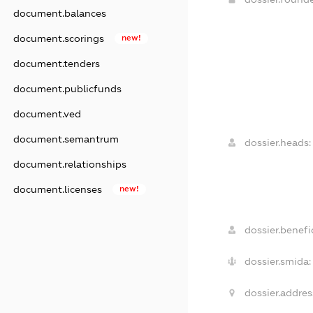
document.balances
document.scorings
new!
document.tenders
document.publicfunds
document.ved
document.semantrum
dossier.heads:
document.relationships
document.licenses
new!
dossier.benefic
dossier.smida:
dossier.addres