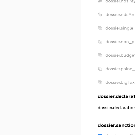
dossier.ndsPa
dossier.ndsAn
dossier.single
dossier.non_pr
dossier.budge
dossier.palne_
dossier.bigTa
dossier.declarat
dossier.declarati
dossier.sanctio