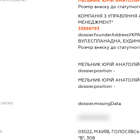
МЕЛЬНИК ЮРІЙ АНАТОЛІ
Розмір внеску до статутног
КОМПАНІЯ З УПРАВЛІННЯ 
МЕНЕДЖМЕНТ"
33669793
dossier.founderAddress
УКРА
ВУЛ.ЕСПЛАНАДНА, БУДИНОК
Розмір внеску до статутног
МЕЛЬНИК ЮРІЙ АНАТОЛІ
dossier.position -
МЕЛЬНИК ЮРІЙ АНАТОЛІ
dossier.position -
iaries:
dossier.missingData
XXXXXXXXXX
s:
03022, М.КИЇВ, ГОЛОСІЇВС
"В", 308