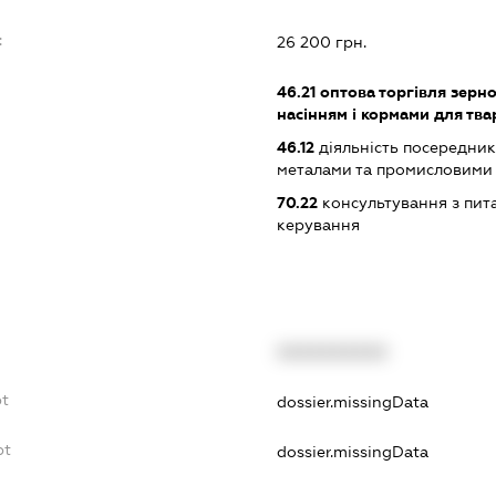
:
26 200 грн.
46.21
оптова торгівля зерн
насінням і кормами для тва
46.12
діяльність посередникі
металами та промисловими
70.22
консультування з пита
керування
XXXXXXXXXX
bt
dossier.missingData
bt
dossier.missingData