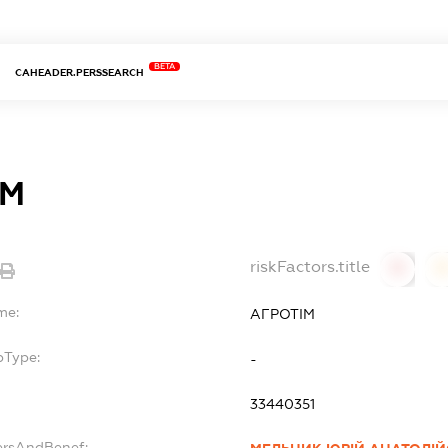
BETA
CAHEADER.PERSSEARCH
ІМ
riskFactors.title
0
0
me:
АГРОТІМ
bType:
-
33440351
ersAndBenef: