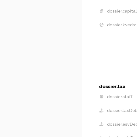
dossier.capital
dossier.kveds:
dossier.tax
dossier.staff
dossier.taxDe
dossier.esvDe