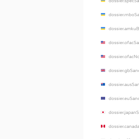
dossier.specS
dossier.rnboS
dossier.amkuB
dossier.ofacS
dossier.ofac
dossier.gbSan
dossier.ausSa
dossier.euSan
dossier.japan
dossier.canad