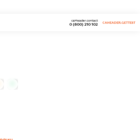
caHeader.contact
CAHEADER.GETTEST
0 (800) 210 102
0