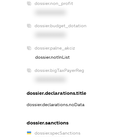
dossier.non_profit
XXXXXXXXXX
dossier.budget_dotation
XXXXXXXXXX
dossier.palne_akciz
dossier.notInList
dossier.bigTaxPayerReg
XXXXXXXXXX
dossier.declarations.title
dossier.declarations.noData
dossier.sanctions
dossier.specSanctions