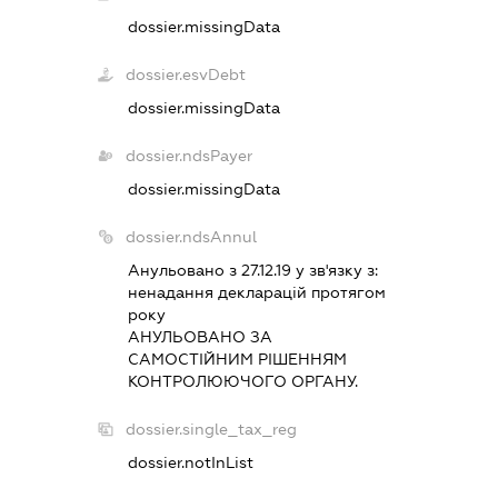
dossier.missingData
dossier.esvDebt
dossier.missingData
dossier.ndsPayer
dossier.missingData
dossier.ndsAnnul
Анульовано з 27.12.19 у зв'язку з:
ненадання декларацiй протягом
року
АНУЛЬОВАНО ЗА
САМОСТIЙНИМ РIШЕННЯМ
КОНТРОЛЮЮЧОГО ОРГАНУ.
dossier.single_tax_reg
dossier.notInList