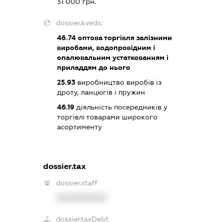
31 000 грн.
dossier.kveds:
46.74
оптова торгівля залізними
виробами, водопровідним і
опалювальним устаткованням і
приладдям до нього
25.93
виробництво виробів із
дроту, ланцюгів і пружин
46.19
діяльність посередників у
торгівлі товарами широкого
асортименту
dossier.tax
dossier.staff
XXXXXXXXXX
dossier.taxDebt