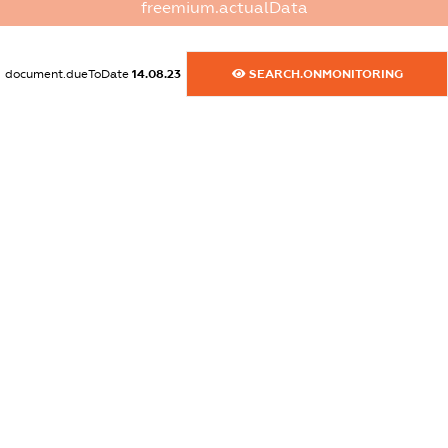
freemium.actualData
dossier.commercial_info.phone
XXXXXXXXXX
document.dueToDate
14.08.23
SEARCH.ONMONITORING
dossier.commercial_info.fax
XXXXXXXXXX
dossier.commercial_info.email
XXXXXXXXXX
dossier.commercial_info.website
XXXXXXXXXX
dossier.commercial_info.activity
XXXXXXXXXX
freemium.exampleText_1
freemium.exampleText_2