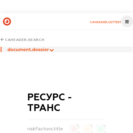
CAHEADER.GETTEST
CAHEADER.SEARCH
document.dossier
РЕСУРС -
ТРАНС
riskFactors.title
0
0
0