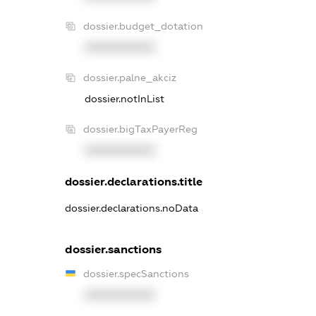
dossier.budget_dotation
XXXXXXXXXX
dossier.palne_akciz
dossier.notInList
dossier.bigTaxPayerReg
XXXXXXXXXX
dossier.declarations.title
dossier.declarations.noData
dossier.sanctions
dossier.specSanctions
XXXXXXXXXX