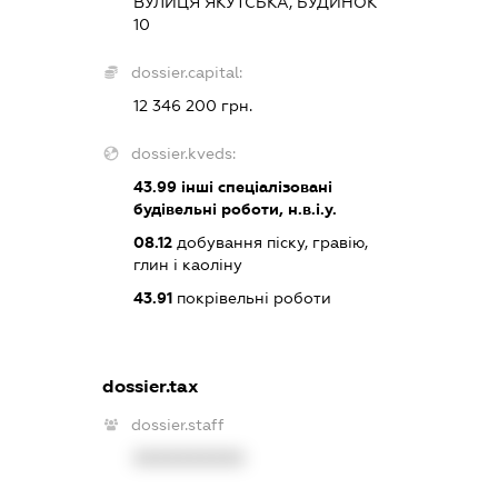
ВУЛИЦЯ ЯКУТСЬКА, БУДИНОК
10
dossier.capital:
12 346 200 грн.
dossier.kveds:
43.99
інші спеціалізовані
будівельні роботи, н.в.і.у.
08.12
добування піску, гравію,
глин і каоліну
43.91
покрівельні роботи
dossier.tax
dossier.staff
XXXXXXXXXX