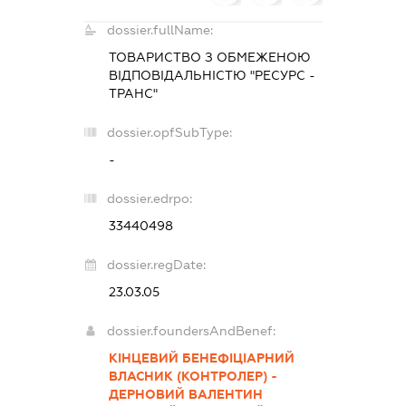
dossier.fullName:
ТОВАРИСТВО З ОБМЕЖЕНОЮ
ВІДПОВІДАЛЬНІСТЮ "РЕСУРС -
ТРАНС"
dossier.opfSubType:
-
dossier.edrpo:
33440498
dossier.regDate:
23.03.05
dossier.foundersAndBenef:
КІНЦЕВИЙ БЕНЕФІЦІАРНИЙ
ВЛАСНИК (КОНТРОЛЕР) -
ДЕРНОВИЙ ВАЛЕНТИН