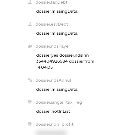
dossier.taxDebt
dossier.missingData
dossier.esvDebt
dossier.missingData
dossier.ndsPayer
dossier.yes
dossier.ndsInn
334404926584
dossier.from
14.04.05
dossier.ndsAnnul
dossier.missingData
dossier.single_tax_reg
dossier.notInList
dossier.non_profit
XXXXXXXXXX