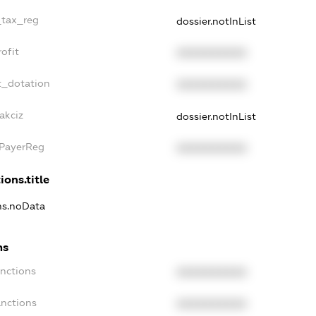
_tax_reg
dossier.notInList
ofit
XXXXXXXXXX
t_dotation
XXXXXXXXXX
akciz
dossier.notInList
xPayerReg
XXXXXXXXXX
ions.title
ons.noData
ns
anctions
XXXXXXXXXX
anctions
XXXXXXXXXX