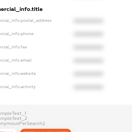
rcial_info.title
rcial_info.postal_address
XXXXXXXXXX
rcial_info.phone
XXXXXXXXXX
rcial_info.fax
XXXXXXXXXX
rcial_info.email
XXXXXXXXXX
rcial_info.website
XXXXXXXXXX
cial_info.activity
XXXXXXXXXX
ampleText_1
ampleText_2
onymousPerSearch2