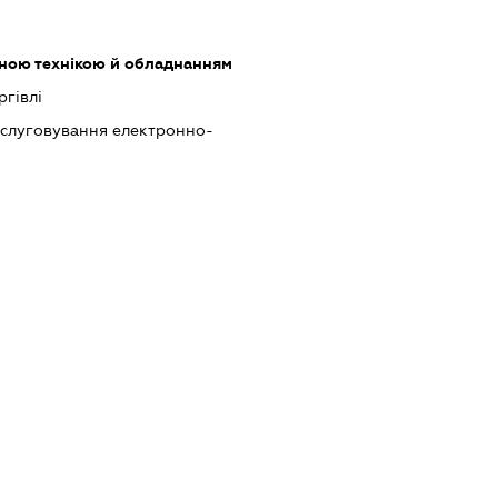
сною технікою й обладнанням
ргівлі
бслуговування електронно-