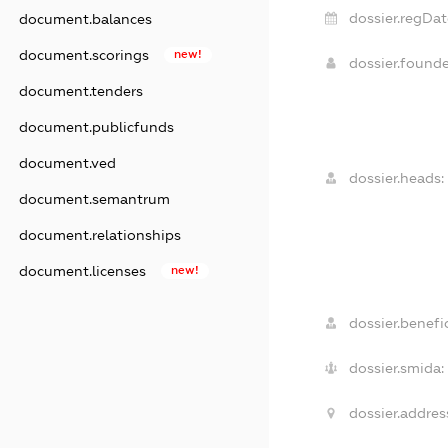
dossier.regDat
document.balances
document.scorings
new!
dossier.found
document.tenders
document.publicfunds
document.ved
dossier.heads:
document.semantrum
document.relationships
document.licenses
new!
dossier.benefic
dossier.smida:
dossier.addres