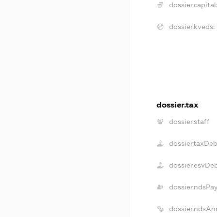
dossier.capital
dossier.kveds:
dossier.tax
dossier.staff
dossier.taxDeb
dossier.esvDe
dossier.ndsPa
dossier.ndsAn