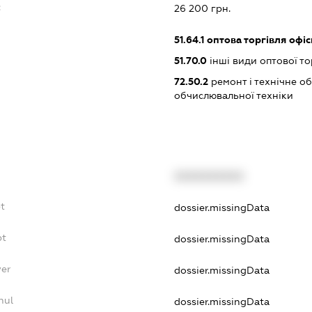
:
26 200 грн.
51.64.1
оптова торгівля офі
51.70.0
інші види оптової то
72.50.2
ремонт і технічне о
обчислювальної техніки
XXXXXXXXXX
t
dossier.missingData
bt
dossier.missingData
yer
dossier.missingData
nul
dossier.missingData