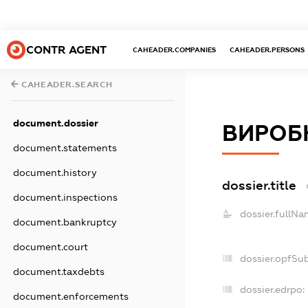
CONTR AGENT
CAHEADER.COMPANIES
CAHEADER.PERSONS
CAHEADER.SEARCH
document.dossier
ВИРОБ
document.statements
document.history
dossier.title
document.inspections
dossier.fullNa
document.bankruptcy
document.court
dossier.opfSu
document.taxdebts
dossier.edrpo:
document.enforcements