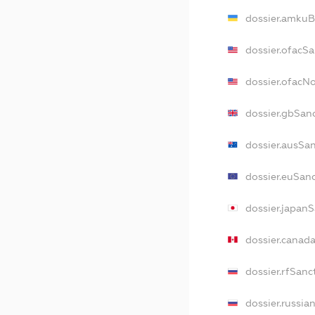
dossier.amkuB
dossier.ofacS
dossier.ofacN
dossier.gbSan
dossier.ausSa
dossier.euSan
dossier.japan
dossier.canad
dossier.rfSanc
dossier.russia