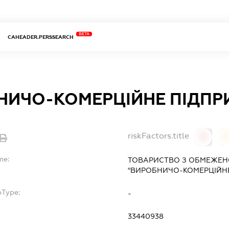
BETA
CAHEADER.PERSSEARCH
НИЧО-КОМЕРЦІЙНЕ ПІДПР
riskFactors.title
0
0
me:
ТОВАРИСТВО З ОБМЕЖЕН
"ВИРОБНИЧО-КОМЕРЦІЙНЕ
bType:
-
33440938