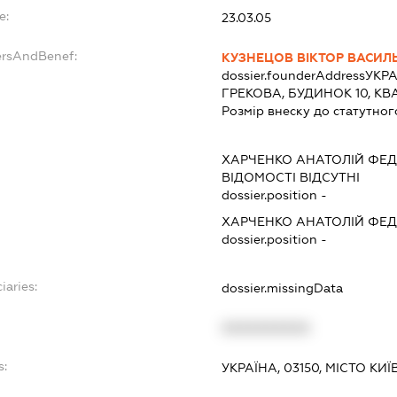
e:
23.03.05
ersAndBenef:
КУЗНЕЦОВ ВІКТОР ВАСИЛ
dossier.founderAddress
УКРА
ГРЕКОВА, БУДИНОК 10, КВ
Розмір внеску до статутног
ХАРЧЕНКО АНАТОЛІЙ ФЕ
ВІДОМОСТІ ВІДСУТНІ
dossier.position -
ХАРЧЕНКО АНАТОЛІЙ ФЕ
dossier.position -
iaries:
dossier.missingData
XXXXXXXXXX
s:
УКРАЇНА, 03150, МІСТО К