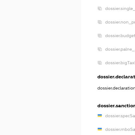
dossier.single
dossier.non_pr
dossier.budge
dossier.palne_
dossier.bigTa
dossier.declarat
dossier.declarati
dossier.sanctio
dossier.specS
dossier.rnboS