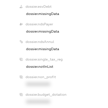
dossier.esvDebt
dossier.missingData
dossier.ndsPayer
dossier.missingData
dossier.ndsAnnul
dossier.missingData
dossier.single_tax_reg
dossier.notInList
dossier.non_profit
XXXXXXXXXX
dossier.budget_dotation
XXXXXXXXXX