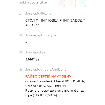
riskFactors.title
0
0
0
dossier.fullName:
СТОЛИЧНИЙ ЮВЕЛІРНИЙ ЗАВОД "
АСТОР "
dossier.opfSubType:
-
dossier.edrpo:
33441122
dossier.foundersAndBenef:
РАЙВО СЕРГІЙ НАУМОВИЧ
dossier.founderAddress
НІМЕЧЧИНА,
САХАРОВА, 86, ШВЕРІН
Розмір внеску до статутного фонду
(грн.):
13 100
(50 %)