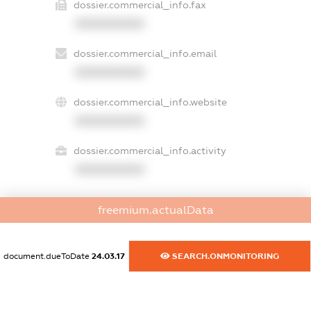
dossier.commercial_info.fax
XXXXXXXXXX
dossier.commercial_info.email
XXXXXXXXXX
dossier.commercial_info.website
XXXXXXXXXX
dossier.commercial_info.activity
XXXXXXXXXX
freemium.actualData
freemium.exampleText_1
freemium.exampleText_2
freemium.anonymousPerSearch2
document.dueToDate
24.03.17
SEARCH.ONMONITORING
FREEMIUM.DETAILS
FREEMIUM.REGISTER