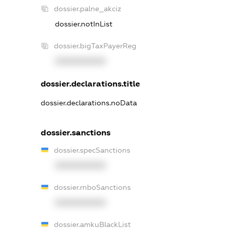
dossier.palne_akciz
dossier.notInList
dossier.bigTaxPayerReg
XXXXXXXXXX
dossier.declarations.title
dossier.declarations.noData
dossier.sanctions
dossier.specSanctions
XXXXXXXXXX
dossier.rnboSanctions
XXXXXXXXXX
dossier.amkuBlackList