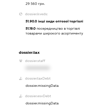
29 560 грн.
dossier.kveds:
51.90.0
інші види оптової торгівлі
51.19.0
посередництво в торгівлі
товарами широкого асортименту
dossier.tax
dossier.staff
XXXXXXXXXX
dossier.taxDebt
dossier.missingData
dossier.esvDebt
dossier.missingData