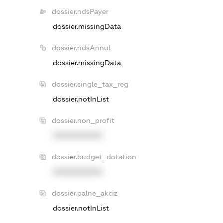
dossier.ndsPayer
dossier.missingData
dossier.ndsAnnul
dossier.missingData
dossier.single_tax_reg
dossier.notInList
dossier.non_profit
XXXXXXXXXX
dossier.budget_dotation
XXXXXXXXXX
dossier.palne_akciz
dossier.notInList