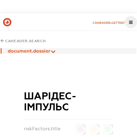
CAHEADER.GETTEST
CAHEADER.SEARCH
document.dossier
ШАРІДЕС-
ІМПУЛЬС
riskFactors.title
0
0
0