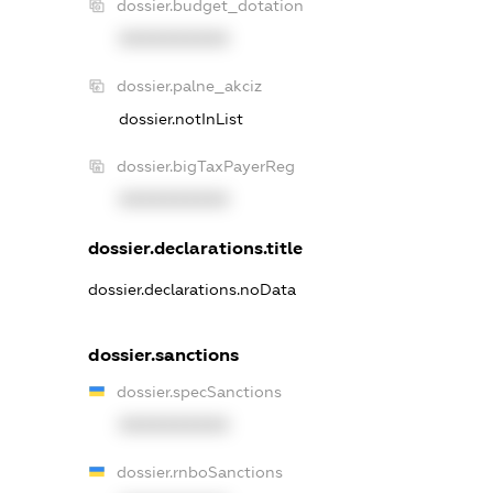
dossier.budget_dotation
XXXXXXXXXX
dossier.palne_akciz
dossier.notInList
dossier.bigTaxPayerReg
XXXXXXXXXX
dossier.declarations.title
dossier.declarations.noData
dossier.sanctions
dossier.specSanctions
XXXXXXXXXX
dossier.rnboSanctions