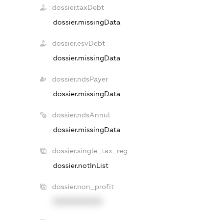
dossier.taxDebt
dossier.missingData
dossier.esvDebt
dossier.missingData
dossier.ndsPayer
dossier.missingData
dossier.ndsAnnul
dossier.missingData
dossier.single_tax_reg
dossier.notInList
dossier.non_profit
XXXXXXXXXX