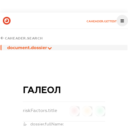
CAHEADER.GETTEST
CAHEADER.SEARCH
document.dossier
ГАЛЕОЛ
riskFactors.title
0
0
0
dossier.fullName: