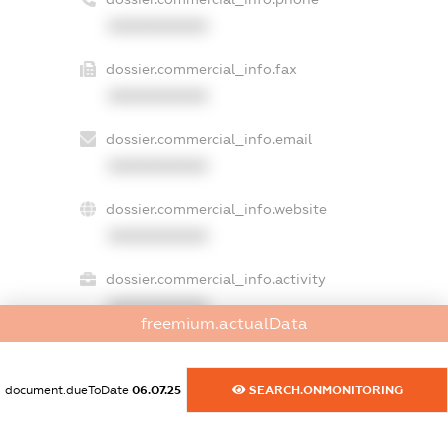
XXXXXXXXXX
dossier.commercial_info.fax
XXXXXXXXXX
dossier.commercial_info.email
XXXXXXXXXX
dossier.commercial_info.website
XXXXXXXXXX
dossier.commercial_info.activity
XXXXXXXXXX
freemium.actualData
document.dueToDate
06.07.25
SEARCH.ONMONITORING
freemium.exampleText_1
freemium.exampleText_2
freemium.anonymousPerSearch2