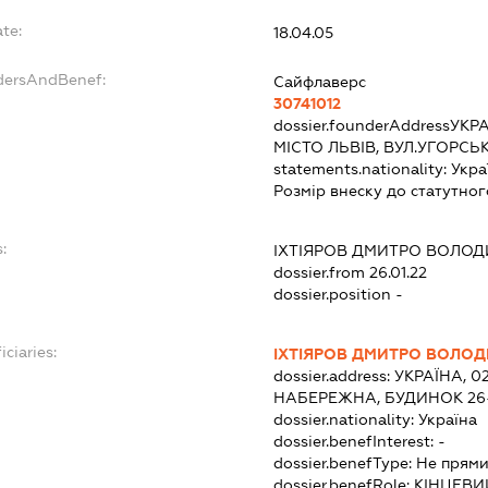
te:
18.04.05
dersAndBenef:
Сайфлаверс
30741012
dossier.founderAddress
УКРА
МІСТО ЛЬВІВ, ВУЛ.УГОРСЬ
statements.nationality:
Укра
Розмір внеску до статутног
:
ІХТІЯРОВ ДМИТРО ВОЛО
dossier.from 26.01.22
dossier.position -
iciaries:
ІХТІЯРОВ ДМИТРО ВОЛО
dossier.address:
УКРАЇНА, 0
НАБЕРЕЖНА, БУДИНОК 26-
dossier.nationality:
Україна
dossier.benefInterest:
-
dossier.benefType:
Не прями
dossier.benefRole:
КІНЦЕВИ