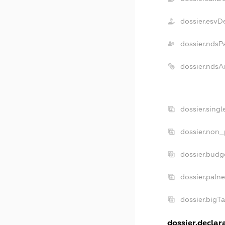
dossier.esvD
dossier.ndsP
dossier.ndsA
dossier.sing
dossier.non_
dossier.budg
dossier.paln
dossier.bigT
dossier.declara