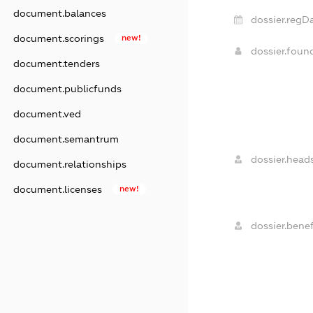
document.balances
dossier.regDa
document.scorings
new!
dossier.foun
document.tenders
document.publicfunds
document.ved
document.semantrum
dossier.heads
document.relationships
document.licenses
new!
dossier.benef