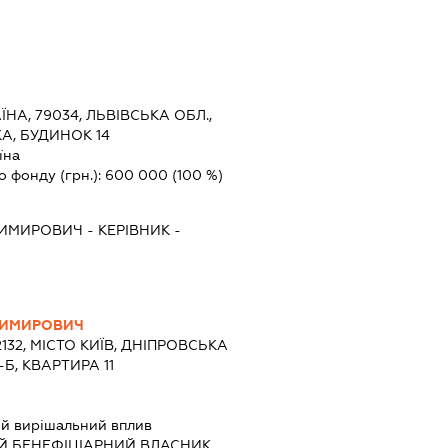
ЇНА, 79034, ЛЬВІВСЬКА ОБЛ.,
КА, БУДИНОК 14
їна
о фонду (грн.):
600 000
(100 %)
ДИМИРОВИЧ
-
КЕРІВНИК
-
ДИМИРОВИЧ
2132, МІСТО КИЇВ, ДНІПРОВСЬКА
Б, КВАРТИРА 11
й вирішальний вплив
Й БЕНЕФІЦІАРНИЙ ВЛАСНИК