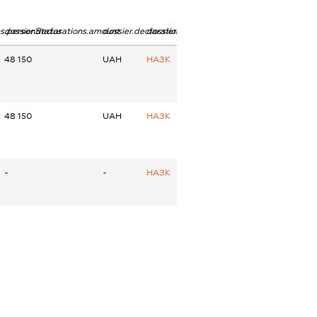
ns.personStatus
dossier.declarations.amount
dossier.declarations.currency
dossier.declarations.source
48 150
UAH
НАЗК
48 150
UAH
НАЗК
-
-
НАЗК