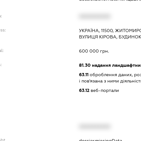
:
XXXXXXXXXX
ss:
УКРАЇНА, 11500, ЖИТОМИР
ВУЛИЦЯ КІРОВА, БУДИНОК 
l:
600 000 грн.
:
81.30
надання ландшафтни
63.11
оброблення даних, роз
і пов'язана з ними діяльніст
63.12
веб-портали
XXXXXXXXXX
ebt
dossier.missingData