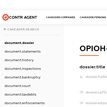
CONTR AGENT
CAHEADER.COMPANIES
CAHEADER.PERSONS
CAHEADER.SEARCH
document.dossier
ОРІОН-
document.statements
document.history
dossier.title
document.inspections
dossier.full
document.bankruptcy
document.court
dossier.opfS
document.taxdebts
dossier.edrpo
document.enforcements