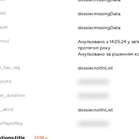
ebt
dossier.missingData
ayer
dossier.missingData
nnul
Анульовано з 14.05.24 у зв'я
протягом року
Анульовано за рiшенням к
le_tax_reg
dossier.notInList
profit
XXXXXXXXXX
et_dotation
XXXXXXXXXX
e_akciz
dossier.notInList
axPayerReg
XXXXXXXXXX
tions.title
2018