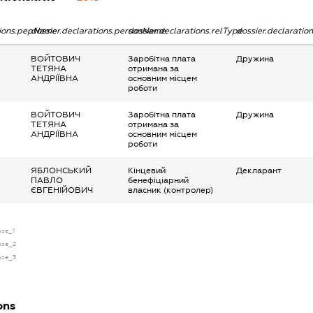
tions.pepName
dossier.declarations.personName
dossier.declarations.relType
dossier.declaratio
ВОЙТОВИЧ
Заробітна плата
Дружина
ТЕТЯНА
отримана за
АНДРІЇВНА
основним місцем
роботи
ВОЙТОВИЧ
Заробітна плата
Дружина
ТЕТЯНА
отримана за
АНДРІЇВНА
основним місцем
роботи
ЯБЛОНСЬКИЙ
Кінцевий
Декларант
ПАВЛО
бенефіціарний
ЄВГЕНІЙОВИЧ
власник (контролер)
nse_1
ense_2
ense_3
ons