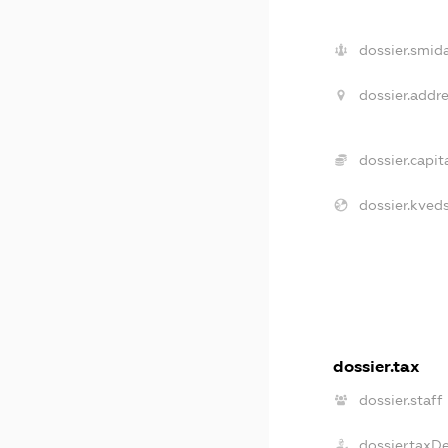
dossier.smida
dossier.addre
dossier.capita
dossier.kveds
dossier.tax
dossier.staff
dossier.taxD