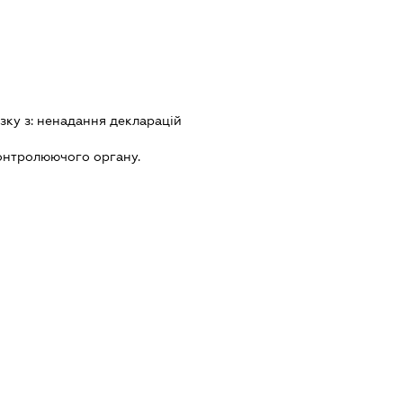
зку з:
ненадання декларацiй
онтролюючого органу.