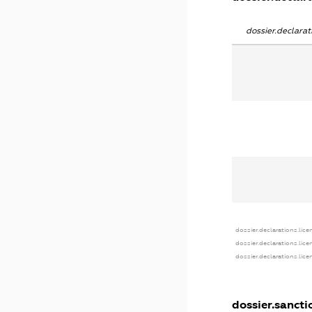
dossier.declara
dossier.declarations.lice
dossier.declarations.lic
dossier.declarations.lic
dossier.sancti