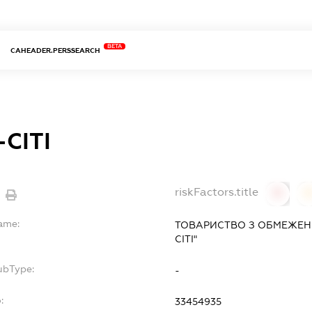
BETA
CAHEADER.PERSSEARCH
СІТІ
riskFactors.title
0
Name:
ТОВАРИСТВО З ОБМЕЖЕН
СІТІ"
ubType:
-
:
33454935