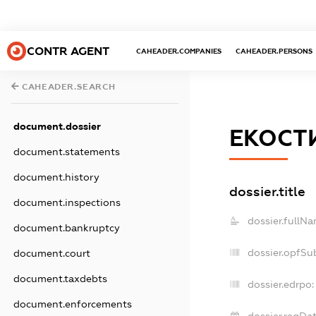
CONTR AGENT
CAHEADER.COMPANIES
CAHEADER.PERSONS
CAHEADER.SEARCH
document.dossier
ЕКОСТ
document.statements
document.history
dossier.title
document.inspections
dossier.fullNa
document.bankruptcy
dossier.opfSu
document.court
document.taxdebts
dossier.edrpo:
document.enforcements
dossier.regDat