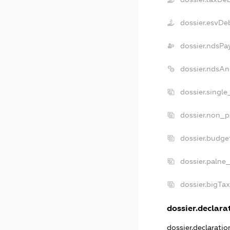
dossier.esvDe
dossier.ndsPa
dossier.ndsAn
dossier.singl
dossier.non_p
dossier.budge
dossier.palne
dossier.bigTa
dossier.declarat
dossier.declarati