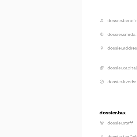
dossier.benefic
dossier.smida:
dossier.addres
dossier.capital
dossier.kveds:
dossier.tax
dossier.staff
dossier.taxDe