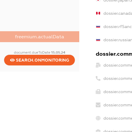
dossier.japan
dossier.canad
dossier.rfSanc
freemium.actualData
dossier.russia
document.dueToDate
15.05.24
dossier.comme
SEARCH.ONMONITORING
dossier.comme
dossier.comme
dossier.comme
dossier.comme
dossier.comme
dossier.commer