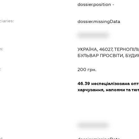
dossier.position -
iaries:
dossier.missingData
XXXXXXXXXX
s:
УКРАЇНА, 46027, ТЕРНОПІЛ
БУЛЬВАР ПРОСВІТИ, БУДИН
:
200 грн.
46.39
неспеціалізована опт
харчування, напоями та т
XXXXXXXXXX
bt