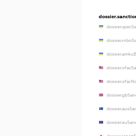
dossier.sanctio
dossier.specS
dossier.rnboS
dossier.amkuB
dossier.ofacS
dossier.ofac
dossier.gbSan
dossier.ausSa
dossier.euSan