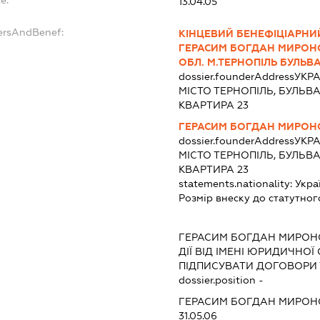
13.04.05
ersAndBenef:
КІНЦЕВИЙ БЕНЕФІЦІАРНИЙ
ГЕРАСИМ БОГДАН МИРОНО
ОБЛ. М.ТЕРНОПІЛЬ БУЛЬВА
dossier.founderAddress
УКРА
МІСТО ТЕРНОПІЛЬ, БУЛЬВА
КВАРТИРА 23
ГЕРАСИМ БОГДАН МИРОН
dossier.founderAddress
УКРА
МІСТО ТЕРНОПІЛЬ, БУЛЬВА
КВАРТИРА 23
statements.nationality:
Укра
Розмір внеску до статутног
ГЕРАСИМ БОГДАН МИРО
ДІЇ ВІД ІМЕНІ ЮРИДИЧНОЇ
ПІДПИСУВАТИ ДОГОВОРИ 
dossier.position -
ГЕРАСИМ БОГДАН МИРО
31.05.06