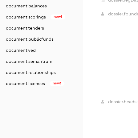
document.balances
dossier.found
document.scorings
new!
document.tenders
document.publicfunds
document.ved
document.semantrum
document.relationships
document.licenses
new!
dossier.heads: