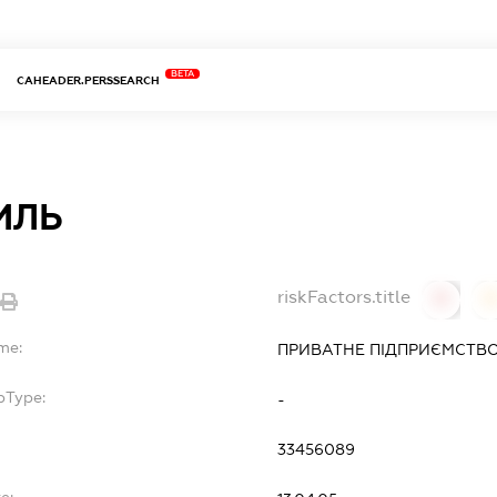
BETA
CAHEADER.PERSSEARCH
ИЛЬ
riskFactors.title
0
0
me:
ПРИВАТНЕ ПІДПРИЄМСТВО
bType:
-
33456089
e: