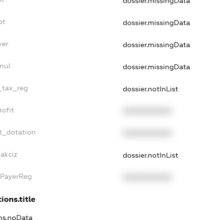
dossier.missingData
bt
dossier.missingData
yer
dossier.missingData
nul
dossier.missingData
e_tax_reg
dossier.notInList
rofit
XXXXXXXXXX
t_dotation
XXXXXXXXXX
_akciz
dossier.notInList
xPayerReg
XXXXXXXXXX
ions.title
ons.noData