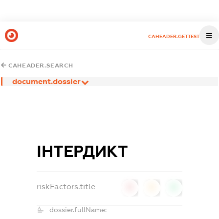
CAHEADER.GETTEST
CAHEADER.SEARCH
document.dossier
ІНТЕРДИКТ
riskFactors.title
0
0
0
dossier.fullName: