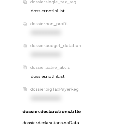
dossier.single_tax_reg
dossier.notInList
dossier.non_profit
XXXXXXXXXX
dossier.budget_dotation
XXXXXXXXXX
dossier.palne_akciz
dossier.notInList
dossier.bigTaxPayerReg
XXXXXXXXXX
dossier.declarations.title
dossier.declarations.noData