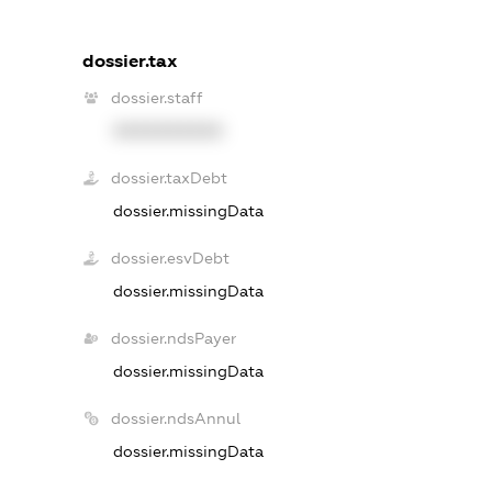
dossier.tax
dossier.staff
XXXXXXXXXX
dossier.taxDebt
dossier.missingData
dossier.esvDebt
dossier.missingData
dossier.ndsPayer
dossier.missingData
dossier.ndsAnnul
dossier.missingData