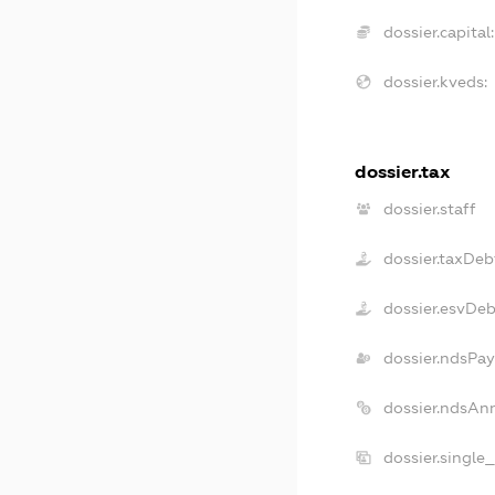
dossier.capital:
dossier.kveds:
dossier.tax
dossier.staff
dossier.taxDeb
dossier.esvDe
dossier.ndsPay
dossier.ndsAn
dossier.single