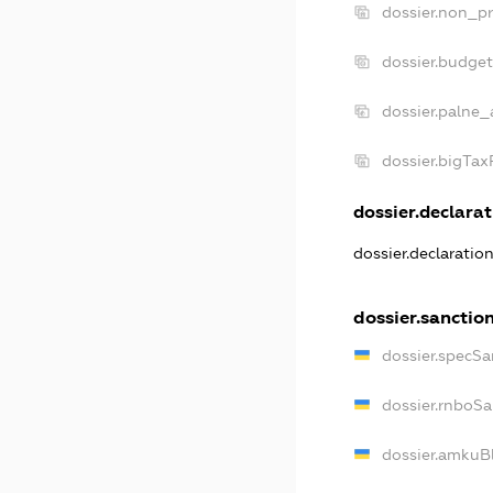
dossier.non_pr
dossier.budge
dossier.palne_
dossier.bigTa
dossier.declarat
dossier.declaratio
dossier.sanctio
dossier.specSa
dossier.rnboS
dossier.amkuB