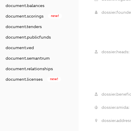
document.balances
dossier.found
document.scorings
new!
document.tenders
document.publicfunds
document.ved
dossier.heads:
document.semantrum
document.relationships
document.licenses
new!
dossier.benefic
dossier.smida:
dossier.address