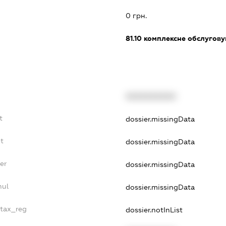
0 грн.
81.10
комплексне обслуговув
XXXXXXXXXX
t
dossier.missingData
bt
dossier.missingData
er
dossier.missingData
nul
dossier.missingData
_tax_reg
dossier.notInList