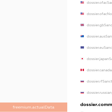
dossier.ofacSa
dossier.ofacN
dossier.gbSan
dossier.ausSan
dossier.euSanc
dossier.japanS
dossier.canad
dossier.rfSanc
dossier.russia
dossier.comme
freemium.actualData