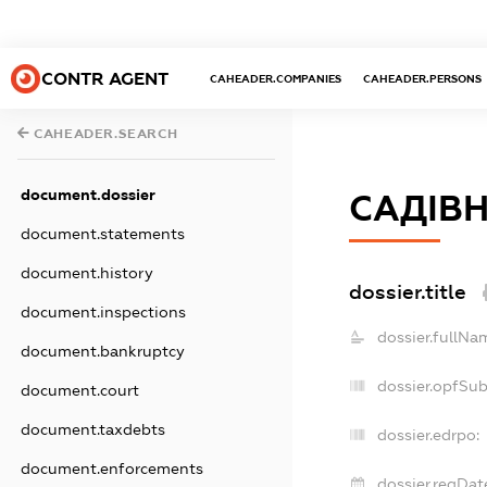
CONTR AGENT
CAHEADER.COMPANIES
CAHEADER.PERSONS
CAHEADER.SEARCH
document.dossier
САДІВ
document.statements
document.history
dossier.title
document.inspections
dossier.fullNa
document.bankruptcy
dossier.opfSu
document.court
document.taxdebts
dossier.edrpo:
document.enforcements
dossier.regDat