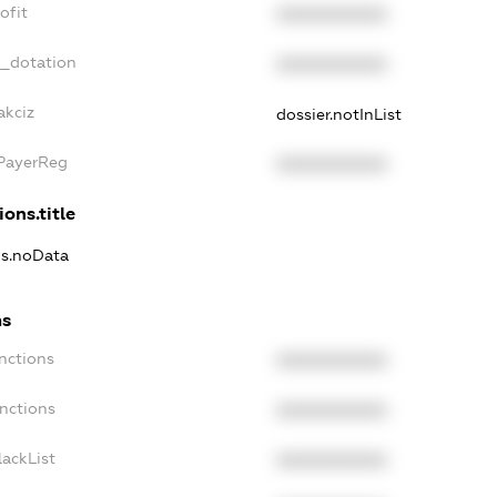
ofit
XXXXXXXXXX
t_dotation
XXXXXXXXXX
akciz
dossier.notInList
xPayerReg
XXXXXXXXXX
ions.title
ns.noData
ns
nctions
XXXXXXXXXX
anctions
XXXXXXXXXX
lackList
XXXXXXXXXX