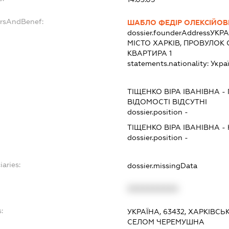
ersAndBenef:
ШАБЛО ФЕДІР ОЛЕКСІЙО
dossier.founderAddress
УКРА
МІСТО ХАРКІВ, ПРОВУЛОК 
КВАРТИРА 1
statements.nationality:
Укра
ТІЩЕНКО ВІРА ІВАНІВНА
-
ВІДОМОСТІ ВІДСУТНІ
dossier.position -
ТІЩЕНКО ВІРА ІВАНІВНА
-
dossier.position -
iaries:
dossier.missingData
XXXXXXXXXX
:
УКРАЇНА, 63432, ХАРКІВСЬ
СЕЛОМ ЧЕРЕМУШНА