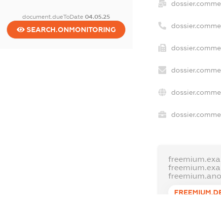
dossier.comme
document.dueToDate
04.05.25
dossier.comme
SEARCH.ONMONITORING
dossier.commer
dossier.commer
dossier.commer
dossier.commer
freemium.exa
freemium.ex
freemium.an
FREEMIUM.D