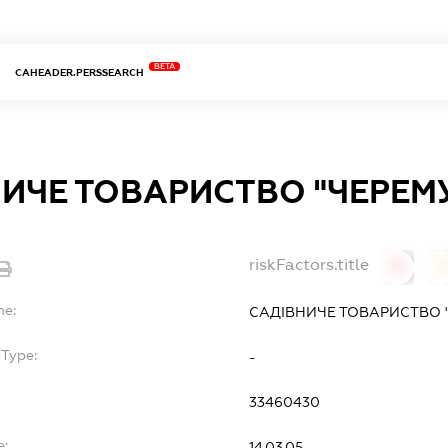
BETA
CAHEADER.PERSSEARCH
НИЧЕ ТОВАРИСТВО "ЧЕРЕМ
riskFactors.title
0
0
me:
САДІВНИЧЕ ТОВАРИСТВО 
bType:
-
33460430
e:
14.03.05