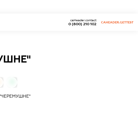
caHeader.contact
CAHEADER.GETTEST
0 (800) 210 102
УШНЕ"
0
"ЧЕРЕМУШНЕ"