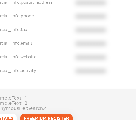
rcial_info.postal_address
XXXXXXXXXX
rcial_info.phone
XXXXXXXXXX
cial_info.fax
XXXXXXXXXX
cial_info.email
XXXXXXXXXX
cial_info.website
XXXXXXXXXX
cial_info.activity
XXXXXXXXXX
mpleText_1
ampleText_2
onymousPerSearch2
ETAILS
FREEMIUM.REGISTER