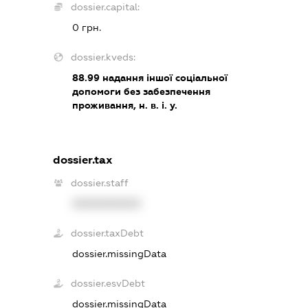
dossier.capital:
0 грн.
dossier.kveds:
88.99
надання іншої соціальної
допомоги без забезпечення
проживання, н. в. і. у.
dossier.tax
dossier.staff
XXXXXXXXXX
dossier.taxDebt
dossier.missingData
dossier.esvDebt
dossier.missingData