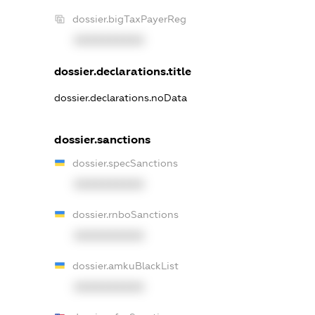
dossier.bigTaxPayerReg
XXXXXXXXXX
dossier.declarations.title
dossier.declarations.noData
dossier.sanctions
dossier.specSanctions
XXXXXXXXXX
dossier.rnboSanctions
XXXXXXXXXX
dossier.amkuBlackList
XXXXXXXXXX