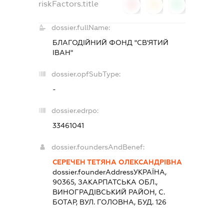
riskFactors.title
0
0
0
dossier.fullName:
БЛАГОДІЙНИЙ ФОНД "СВ'ЯТИЙ
ІВАН"
dossier.opfSubType:
-
dossier.edrpo:
33461041
dossier.foundersAndBenef:
СЕРЕЧЕН ТЕТЯНА ОЛЕКСАНДРІВНА
dossier.founderAddress
УКРАЇНА,
90365, ЗАКАРПАТСЬКА ОБЛ.,
ВИНОГРАДIВСЬКИЙ РАЙОН, С.
БОТАР, ВУЛ. ГОЛОВНА, БУД. 126