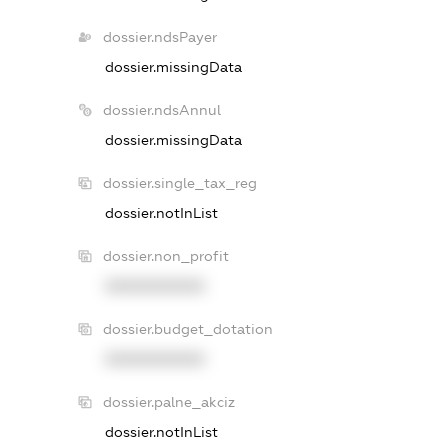
dossier.ndsPayer
dossier.missingData
dossier.ndsAnnul
dossier.missingData
dossier.single_tax_reg
dossier.notInList
dossier.non_profit
XXXXXXXXXX
dossier.budget_dotation
XXXXXXXXXX
dossier.palne_akciz
dossier.notInList