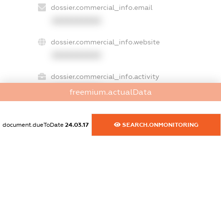
dossier.commercial_info.email
XXXXXXXXXX
dossier.commercial_info.website
XXXXXXXXXX
dossier.commercial_info.activity
XXXXXXXXXX
freemium.actualData
document.dueToDate
24.03.17
SEARCH.ONMONITORING
freemium.exampleText_1
freemium.exampleText_2
freemium.anonymousPerSearch2
FREEMIUM.DETAILS
FREEMIUM.REGISTER