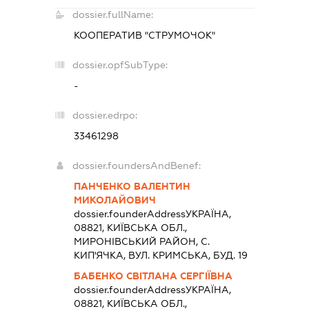
dossier.fullName:
КООПЕРАТИВ "СТРУМОЧОК"
dossier.opfSubType:
-
dossier.edrpo:
33461298
dossier.foundersAndBenef:
ПАНЧЕНКО ВАЛЕНТИН
МИКОЛАЙОВИЧ
dossier.founderAddress
УКРАЇНА,
08821, КИЇВСЬКА ОБЛ.,
МИРОНIВСЬКИЙ РАЙОН, С.
КИП'ЯЧКА, ВУЛ. КРИМСЬКА, БУД. 19
БАБЕНКО СВІТЛАНА СЕРГІЇВНА
dossier.founderAddress
УКРАЇНА,
08821, КИЇВСЬКА ОБЛ.,