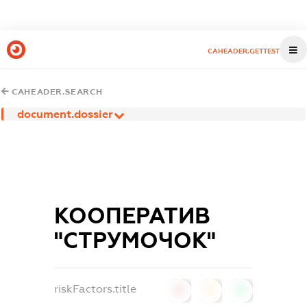
CAHEADER.GETTEST
CAHEADER.SEARCH
document.dossier
КООПЕРАТИВ
"СТРУМОЧОК"
riskFactors.title
0
0
0