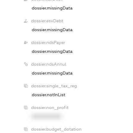
dossier.missingData
dossier.esvDebt
dossier.missingData
dossier.ndsPayer
dossier.missingData
dossier.ndsAnnul
dossier.missingData
dossier.single_tax_reg
dossier.notInList
dossier.non_profit
XXXXXXXXXX
dossier.budget_dotation