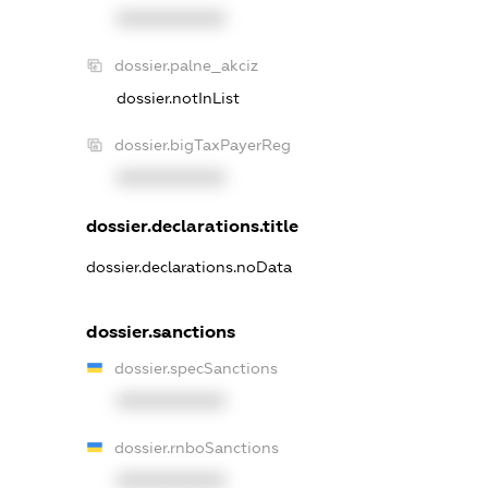
XXXXXXXXXX
dossier.palne_akciz
dossier.notInList
dossier.bigTaxPayerReg
XXXXXXXXXX
dossier.declarations.title
dossier.declarations.noData
dossier.sanctions
dossier.specSanctions
XXXXXXXXXX
dossier.rnboSanctions
XXXXXXXXXX