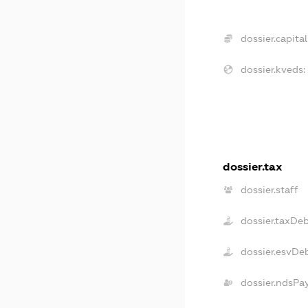
dossier.capital
dossier.kveds:
dossier.tax
dossier.staff
dossier.taxDe
dossier.esvDe
dossier.ndsPa