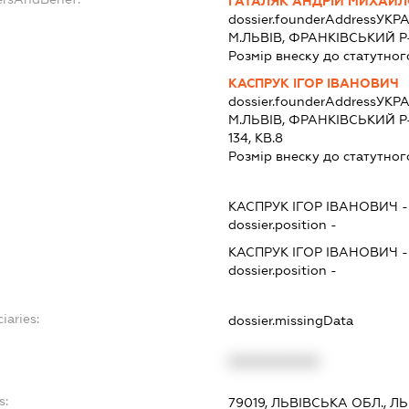
ГАТАЛЯК АНДРІЙ МИХАЙ
dossier.founderAddress
УКРА
М.ЛЬВІВ, ФРАНКІВСЬКИЙ Р-Н
Розмір внеску до статутног
КАСПРУК ІГОР ІВАНОВИЧ
dossier.founderAddress
УКРА
М.ЛЬВІВ, ФРАНКІВСЬКИЙ Р
134, КВ.8
Розмір внеску до статутног
КАСПРУК ІГОР ІВАНОВИЧ
dossier.position -
КАСПРУК ІГОР ІВАНОВИЧ
dossier.position -
iaries:
dossier.missingData
XXXXXXXXXX
s:
79019, ЛЬВІВСЬКА ОБЛ., 