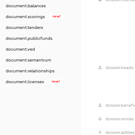
document.balances
document.scorings
new!
document.tenders
document.publicfunds
document.ved
document.semantrum
dossier.heads:
document.relationships
document.licenses
new!
dossier.benefic
dossier.smida:
dossier.addres