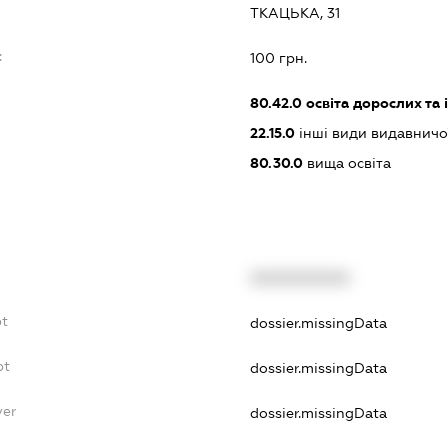
ТКАЦЬКА, 31
:
100 грн.
80.42.0
освіта дорослих та 
22.15.0
інші види видавничої
80.30.0
вища освіта
XXXXXXXXXX
bt
dossier.missingData
bt
dossier.missingData
yer
dossier.missingData