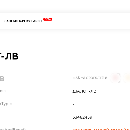
BETA
CAHEADER.PERSSEARCH
Г-ЛВ
riskFactors.title
0
0
me:
ДІАЛОГ-ЛВ
bType:
-
33462459
ersAndBenef: