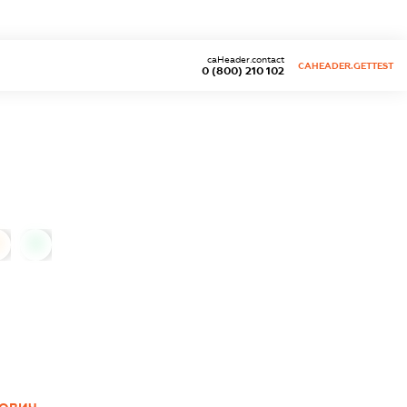
caHeader.contact
CAHEADER.GETTEST
0 (800) 210 102
0