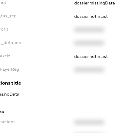
nul
dossier.missingData
_tax_reg
dossier.notInList
ofit
XXXXXXXXXX
t_dotation
XXXXXXXXXX
akciz
dossier.notInList
xPayerReg
XXXXXXXXXX
ions.title
ons.noData
ns
anctions
XXXXXXXXXX