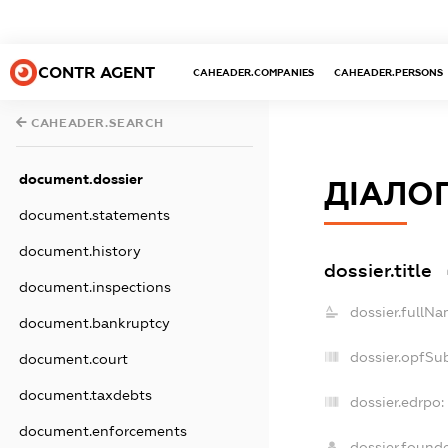
CONTR AGENT
CAHEADER.COMPANIES
CAHEADER.PERSONS
CAHEADER.SEARCH
document.dossier
ДІАЛО
document.statements
document.history
dossier.title
document.inspections
dossier.fullNa
document.bankruptcy
dossier.opfSu
document.court
document.taxdebts
dossier.edrpo:
document.enforcements
dossier.found