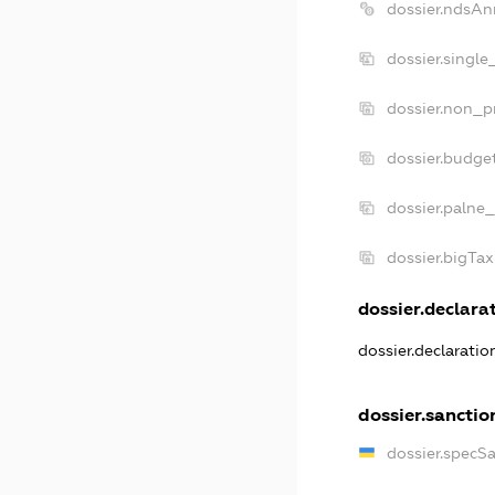
dossier.ndsAn
dossier.single
dossier.non_pr
dossier.budge
dossier.palne_
dossier.bigTa
dossier.declarat
dossier.declarati
dossier.sanctio
dossier.specS