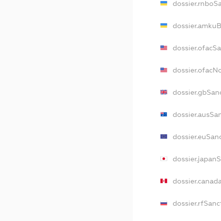
dossier.rnboS
dossier.amkuB
dossier.ofacS
dossier.ofac
dossier.gbSan
dossier.ausSa
dossier.euSan
dossier.japan
dossier.canad
dossier.rfSanc