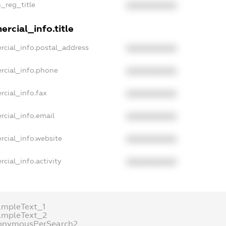
n_reg_title
XXXXXXXXXX
rcial_info.title
rcial_info.postal_address
XXXXXXXXXX
rcial_info.phone
XXXXXXXXXX
rcial_info.fax
XXXXXXXXXX
rcial_info.email
XXXXXXXXXX
rcial_info.website
XXXXXXXXXX
cial_info.activity
XXXXXXXXXX
ampleText_1
ampleText_2
onymousPerSearch2