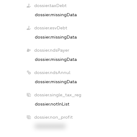
dossier.taxDebt
dossier.missingData
dossier.esvDebt
dossier.missingData
dossier.ndsPayer
dossier.missingData
dossier.ndsAnnul
dossier.missingData
dossier.single_tax_reg
dossier.notInList
dossier.non_profit
XXXXXXXXXX