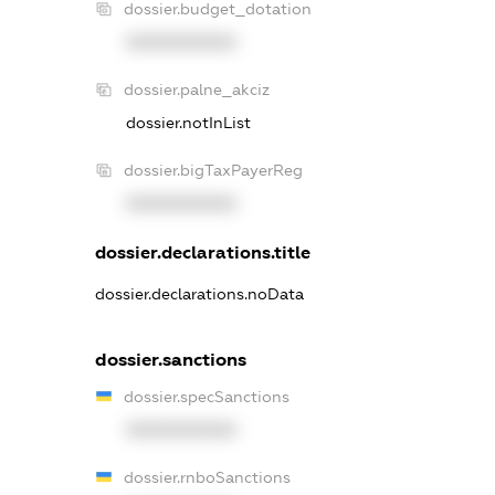
dossier.budget_dotation
XXXXXXXXXX
dossier.palne_akciz
dossier.notInList
dossier.bigTaxPayerReg
XXXXXXXXXX
dossier.declarations.title
dossier.declarations.noData
dossier.sanctions
dossier.specSanctions
XXXXXXXXXX
dossier.rnboSanctions