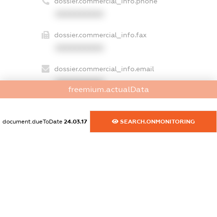
dossier.commercial_info.phone
XXXXXXXXXX
dossier.commercial_info.fax
XXXXXXXXXX
dossier.commercial_info.email
XXXXXXXXXX
freemium.actualData
dossier.commercial_info.website
XXXXXXXXXX
document.dueToDate
24.03.17
SEARCH.ONMONITORING
dossier.commercial_info.activity
XXXXXXXXXX
freemium.exampleText_1
freemium.exampleText_2
freemium.anonymousPerSearch2