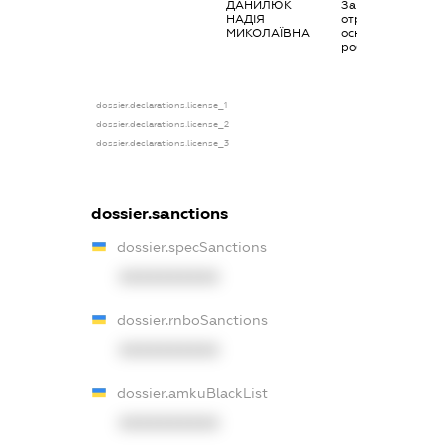
ДАНИЛЮК
Заробітна плата
НАДІЯ
отримана за
МИКОЛАЇВНА
основним місцем
роботи
dossier.declarations.license_1
dossier.declarations.license_2
dossier.declarations.license_3
dossier.sanctions
dossier.specSanctions
XXXXXXXXXX
dossier.rnboSanctions
XXXXXXXXXX
dossier.amkuBlackList
XXXXXXXXXX