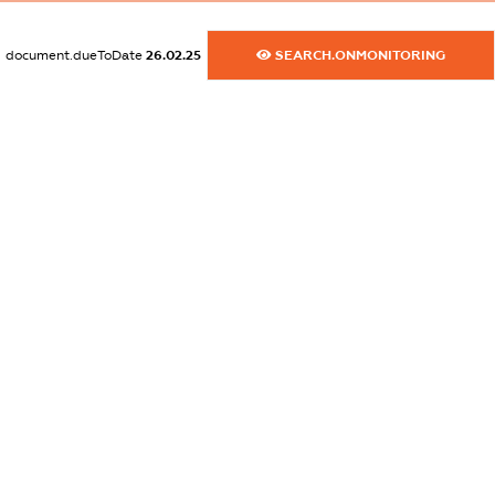
dossier.commercial_info.email
document.dueToDate
26.02.25
SEARCH.ONMONITORING
XXXXXXXXXX
dossier.commercial_info.website
XXXXXXXXXX
dossier.commercial_info.activity
XXXXXXXXXX
freemium.exampleText_1
freemium.exampleText_2
freemium.anonymousPerSearch2
FREEMIUM.DETAILS
FREEMIUM.REGISTER