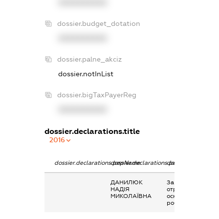
XXXXXXXXXX
dossier.budget_dotation
XXXXXXXXXX
dossier.palne_akciz
dossier.notInList
dossier.bigTaxPayerReg
XXXXXXXXXX
dossier.declarations.title
2016
dossier.declarations.pepName
dossier.declarations.personName
dossier.declaratio
ДАНИЛЮК
Заробітна плата
НАДІЯ
отримана за
МИКОЛАЇВНА
основним місцем
роботи