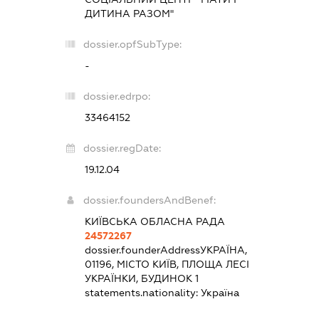
ДИТИНА РАЗОМ"
dossier.opfSubType:
-
dossier.edrpo:
33464152
dossier.regDate:
19.12.04
dossier.foundersAndBenef:
КИЇВСЬКА ОБЛАСНА РАДА
24572267
dossier.founderAddress
УКРАЇНА,
01196, МІСТО КИЇВ, ПЛОЩА ЛЕСІ
УКРАЇНКИ, БУДИНОК 1
statements.nationality:
Україна