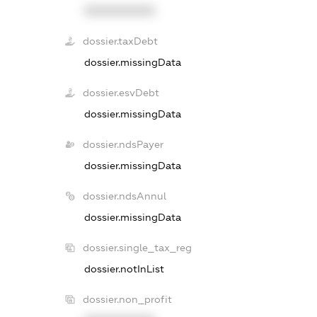
XXXXXXXXXX
dossier.taxDebt
dossier.missingData
dossier.esvDebt
dossier.missingData
dossier.ndsPayer
dossier.missingData
dossier.ndsAnnul
dossier.missingData
dossier.single_tax_reg
dossier.notInList
dossier.non_profit