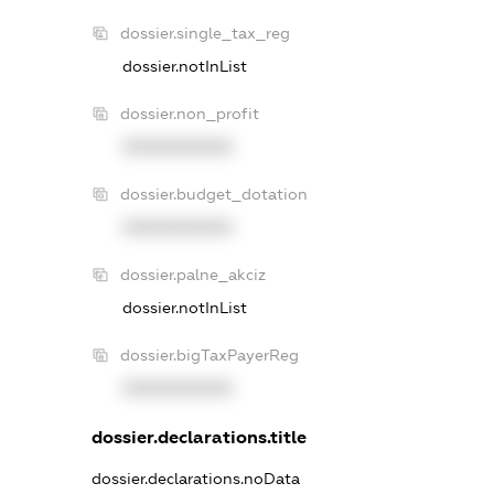
dossier.single_tax_reg
dossier.notInList
dossier.non_profit
XXXXXXXXXX
dossier.budget_dotation
XXXXXXXXXX
dossier.palne_akciz
dossier.notInList
dossier.bigTaxPayerReg
XXXXXXXXXX
dossier.declarations.title
dossier.declarations.noData