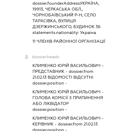
dossier.founderAddress
УКРАЇНА,
19913, ЧЕРКАСЬКА ОБЛ.,
ЧОРНОБАЇВСЬКИЙ Р-Н, СЕЛО
ТАРАСІВКА, ВУЛИЦЯ
ДЗЕРЖИНСЬКОГО, БУДИНОК 36
statements.nationality:
Україна
11 ЧЛЕНІВ РАЙОННОЇ ОРГАНІЗАЦІЇ
dossier.heads:
КЛИМЕНКО ЮРІЙ ВАСИЛЬОВИЧ
-
ПРЕДСТАВНИК
- dossier.from
21.02.13
ВІДОМОСТІ ВІДСУТНІ
dossier.position -
КЛИМЕНКО ЮРІЙ ВАСИЛЬОВИЧ
-
ГОЛОВА КОМІСІЇ З ПРИПИНЕННЯ
АБО ЛІКВІДАТОР
dossier.position -
КЛИМЕНКО ЮРІЙ ВАСИЛЬОВИЧ
-
КЕРІВНИК
- dossier.from 21.02.13
dossier.position -