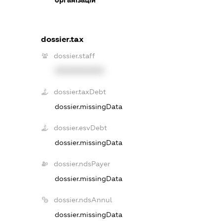
dossier.tax
dossier.staff
XXXXXXXXXX
dossier.taxDebt
dossier.missingData
dossier.esvDebt
dossier.missingData
dossier.ndsPayer
dossier.missingData
dossier.ndsAnnul
dossier.missingData