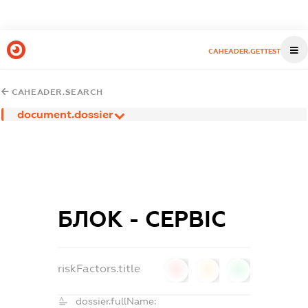
CAHEADER.GETTEST
CAHEADER.SEARCH
document.dossier
БЛОК - СЕРВІС
riskFactors.title
0
0
0
dossier.fullName: