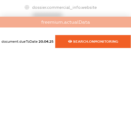
dossier.commercial_info.website
XXXXXXXXXX
freemium.actualData
dossier.commercial_info.activity
XXXXXXXXXX
document.dueToDate
20.04.25
SEARCH.ONMONITORING
freemium.exampleText_1
freemium.exampleText_2
freemium.anonymousPerSearch2
FREEMIUM.DETAILS
FREEMIUM.REGISTER