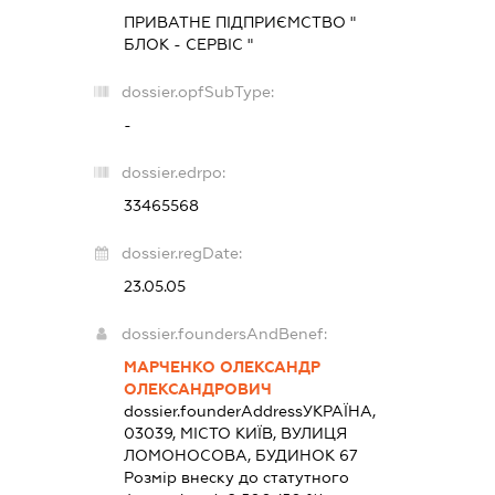
ПРИВАТНЕ ПІДПРИЄМСТВО "
БЛОК - СЕРВІС "
dossier.opfSubType:
-
dossier.edrpo:
33465568
dossier.regDate:
23.05.05
dossier.foundersAndBenef:
МАРЧЕНКО ОЛЕКСАНДР
ОЛЕКСАНДРОВИЧ
dossier.founderAddress
УКРАЇНА,
03039, МІСТО КИЇВ, ВУЛИЦЯ
ЛОМОНОСОВА, БУДИНОК 67
Розмір внеску до статутного