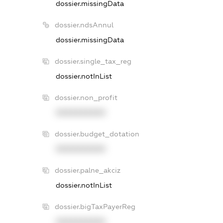
dossier.missingData
dossier.ndsAnnul
dossier.missingData
dossier.single_tax_reg
dossier.notInList
dossier.non_profit
XXXXXXXXXX
dossier.budget_dotation
XXXXXXXXXX
dossier.palne_akciz
dossier.notInList
dossier.bigTaxPayerReg
XXXXXXXXXX