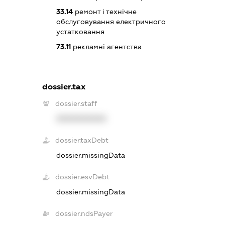
33.14
ремонт і технічне
обслуговування електричного
устатковання
73.11
рекламні агентства
dossier.tax
dossier.staff
XXXXXXXXXX
dossier.taxDebt
dossier.missingData
dossier.esvDebt
dossier.missingData
dossier.ndsPayer