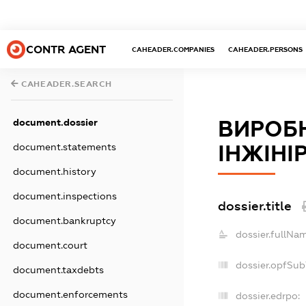
CONTR AGENT
CAHEADER.COMPANIES
CAHEADER.PERSONS
CAHEADER.SEARCH
document.dossier
ВИРОБ
document.statements
ІНЖІНІР
document.history
document.inspections
dossier.title
document.bankruptcy
dossier.fullNam
document.court
dossier.opfSub
document.taxdebts
document.enforcements
dossier.edrpo: