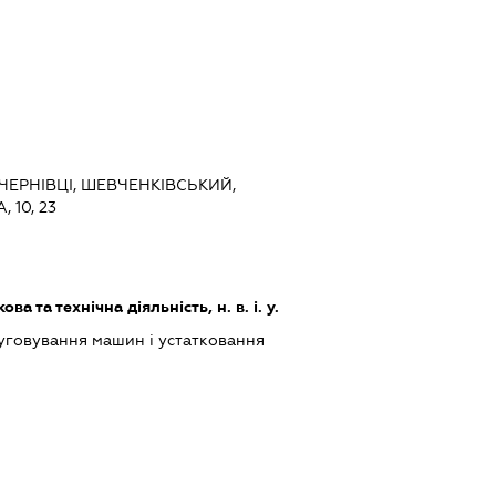
 ЧЕРНІВЦІ, ШЕВЧЕНКІВСЬКИЙ,
 10, 23
а та технічна діяльність, н. в. і. у.
луговування машин і устатковання