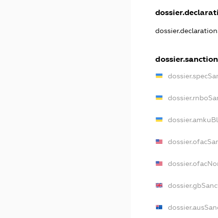
dossier.declarati
dossier.declaratio
dossier.sanction
dossier.specSa
dossier.rnboSa
dossier.amkuBl
dossier.ofacSa
dossier.ofacN
dossier.gbSanc
dossier.ausSan