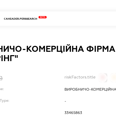
BETA
CAHEADER.PERSSEARCH
НИЧО-КОМЕРЦІЙНА ФІРМА
ІНГ"
riskFactors.title
0
0
e:
ВИРОБНИЧО-КОМЕРЦІЙНА 
Type:
-
33465863