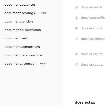
document.balances
dossier.heads:
document.scorings
new!
dossier.benefici
document.tenders
dossier.smida:
document.publicfunds
document.ved
dossier.address
document.semantrum
dossier.capital:
document.relationships
document.licenses
new!
dossier.kveds:
dossier.tax