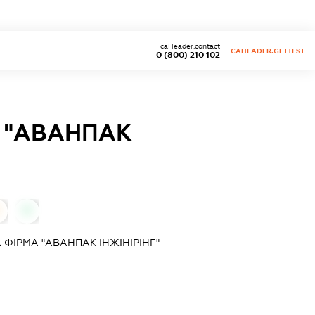
caHeader.contact
CAHEADER.GETTEST
0 (800) 210 102
 "АВАНПАК
0
ФІРМА "АВАНПАК ІНЖІНІРІНГ"