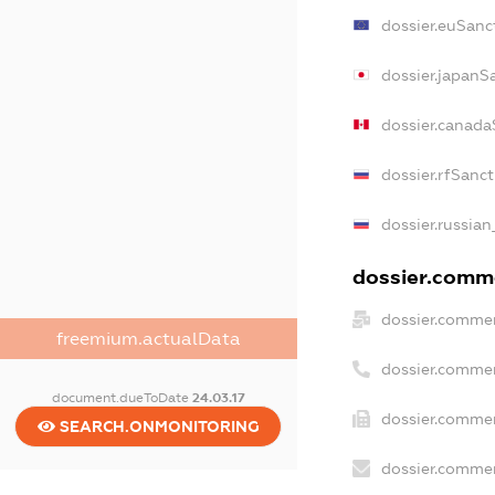
dossier.euSanc
dossier.japanS
dossier.canada
dossier.rfSanc
dossier.russian
dossier.comme
dossier.commer
freemium.actualData
dossier.commer
document.dueToDate
24.03.17
dossier.commer
SEARCH.ONMONITORING
dossier.commer