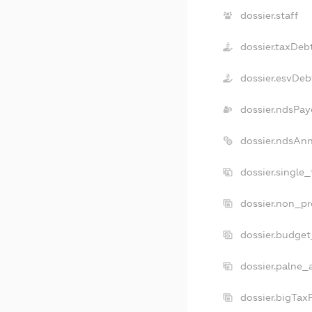
dossier.staff
dossier.taxDeb
dossier.esvDeb
dossier.ndsPay
dossier.ndsAnn
dossier.single
dossier.non_pr
dossier.budge
dossier.palne_
dossier.bigTax