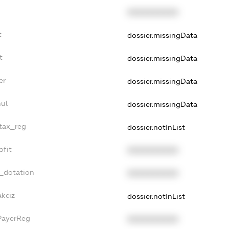
XXXXXXXXXX
t
dossier.missingData
t
dossier.missingData
er
dossier.missingData
ul
dossier.missingData
_tax_reg
dossier.notInList
ofit
XXXXXXXXXX
t_dotation
XXXXXXXXXX
akciz
dossier.notInList
PayerReg
XXXXXXXXXX