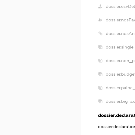
dossier.esvDe
dossier.ndsPa
dossier.ndsAn
dossier.singl
dossier.non_p
dossier.budge
dossier.palne
dossier.bigTa
dossier.declarat
dossier.declarati