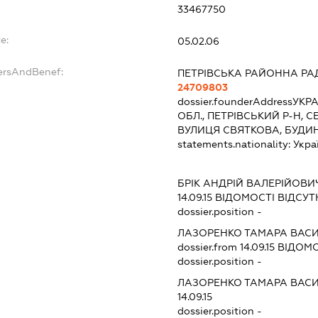
33467750
e:
05.02.06
ersAndBenef:
ПЕТРІВСЬКА РАЙОННА РА
24709803
dossier.founderAddress
УКРА
ОБЛ., ПЕТРІВСЬКИЙ Р-Н, 
ВУЛИЦЯ СВЯТКОВА, БУДИ
statements.nationality:
Укра
БРІК АНДРІЙ ВАЛЕРІЙОВИ
14.09.15
ВІДОМОСТІ ВІДСУТ
dossier.position -
ЛАЗОРЕНКО ТАМАРА ВАС
dossier.from 14.09.15
ВІДОМО
dossier.position -
ЛАЗОРЕНКО ТАМАРА ВАС
14.09.15
dossier.position -