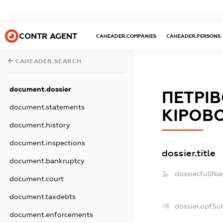
CONTR AGENT
CAHEADER.COMPANIES
CAHEADER.PERSONS
CAHEADER.SEARCH
document.dossier
ПЕТРІ
document.statements
КІРОВ
document.history
document.inspections
dossier.title
document.bankruptcy
dossier.fullNa
document.court
document.taxdebts
dossier.opfSu
document.enforcements