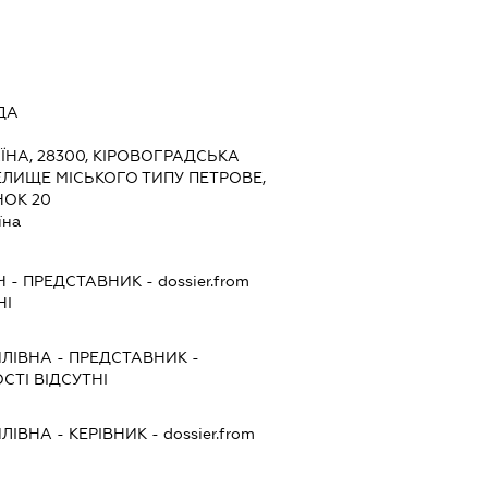
ДА
ЇНА, 28300, КІРОВОГРАДСЬКА
СЕЛИЩЕ МІСЬКОГО ТИПУ ПЕТРОВЕ,
НОК 20
їна
Ч
-
ПРЕДСТАВНИК
- dossier.from
НІ
ИЛІВНА
-
ПРЕДСТАВНИК
-
СТІ ВІДСУТНІ
ИЛІВНА
-
КЕРІВНИК
- dossier.from