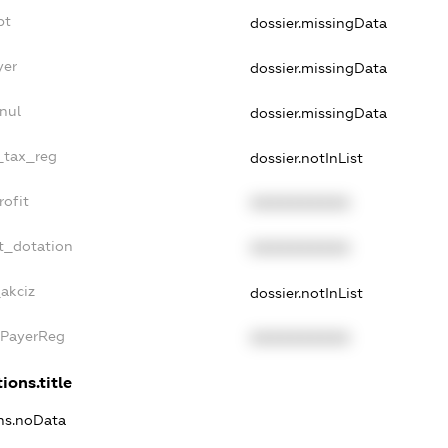
bt
dossier.missingData
yer
dossier.missingData
nul
dossier.missingData
e_tax_reg
dossier.notInList
rofit
XXXXXXXXXX
t_dotation
XXXXXXXXXX
_akciz
dossier.notInList
xPayerReg
XXXXXXXXXX
ions.title
ons.noData