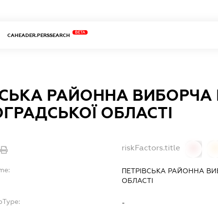
BETA
CAHEADER.PERSSEARCH
ВСЬКА РАЙОННА ВИБОРЧА 
ОГРАДСЬКОЇ ОБЛАСТІ
riskFactors.title
0
me:
ПЕТРІВСЬКА РАЙОННА ВИ
ОБЛАСТІ
bType:
-