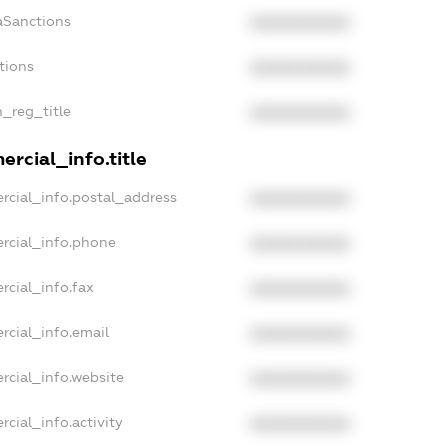
aSanctions
XXXXXXXXXX
tions
XXXXXXXXXX
n_reg_title
XXXXXXXXXX
rcial_info.title
rcial_info.postal_address
XXXXXXXXXX
rcial_info.phone
XXXXXXXXXX
rcial_info.fax
XXXXXXXXXX
rcial_info.email
XXXXXXXXXX
rcial_info.website
XXXXXXXXXX
cial_info.activity
XXXXXXXXXX