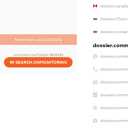
dossier.canad
dossier.rfSanc
dossier.russia
freemium.actualData
dossier.comme
document.dueToDate
06.07.25
dossier.comme
SEARCH.ONMONITORING
dossier.comme
dossier.comme
dossier.comme
dossier.comme
dossier.commer