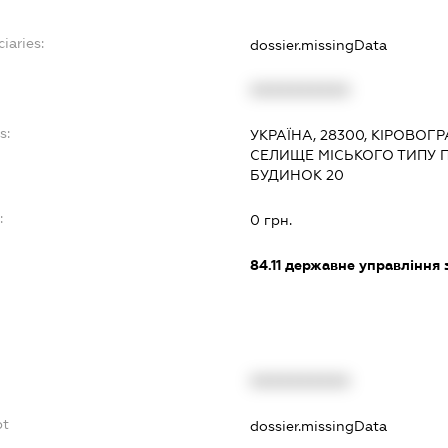
iaries:
dossier.missingData
XXXXXXXXXX
s:
УКРАЇНА, 28300, КІРОВОГР
СЕЛИЩЕ МІСЬКОГО ТИПУ 
БУДИНОК 20
:
0 грн.
84.11
державне управління 
XXXXXXXXXX
bt
dossier.missingData