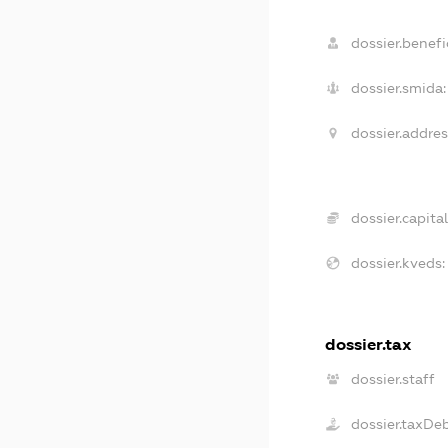
dossier.benefic
dossier.smida:
dossier.addres
dossier.capital
dossier.kveds:
dossier.tax
dossier.staff
dossier.taxDe