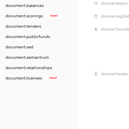
dossier.edrpo:
document.balances
document.scorings
new!
dossier.regDat
document.tenders
dossier.found
document.publicfunds
document.ved
document.semantrum
document.relationships
dossier.heads:
document.licenses
new!