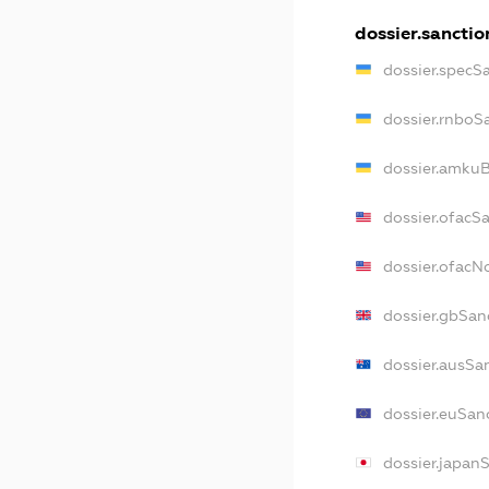
dossier.sanctio
dossier.specS
dossier.rnboS
dossier.amkuB
dossier.ofacS
dossier.ofac
dossier.gbSan
dossier.ausSa
dossier.euSan
dossier.japan