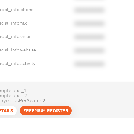
rcial_info.phone
XXXXXXXXXX
cial_info.fax
XXXXXXXXXX
cial_info.email
XXXXXXXXXX
cial_info.website
XXXXXXXXXX
cial_info.activity
XXXXXXXXXX
mpleText_1
ampleText_2
onymousPerSearch2
ETAILS
FREEMIUM.REGISTER