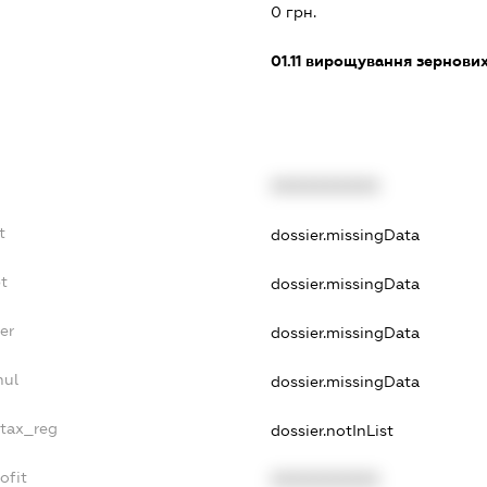
0 грн.
01.11
вирощування зернових 
XXXXXXXXXX
t
dossier.missingData
bt
dossier.missingData
er
dossier.missingData
nul
dossier.missingData
_tax_reg
dossier.notInList
ofit
XXXXXXXXXX