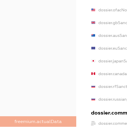
dossier.ofacN
dossier.gbSan
dossier.ausSan
dossier.euSanc
dossier.japanS
dossier.canad
dossier.rfSanc
dossier.russia
dossier.comme
freemium.actualData
dossier.comme