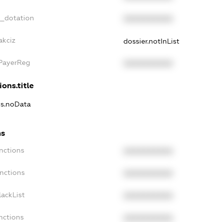
t_dotation
XXXXXXXXXX
akciz
dossier.notInList
xPayerReg
XXXXXXXXXX
ions.title
ns.noData
ns
nctions
XXXXXXXXXX
anctions
XXXXXXXXXX
lackList
XXXXXXXXXX
nctions
XXXXXXXXXX