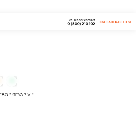
caHeader.contact
CAHEADER.GETTEST
0 (800) 210 102
0
О " ЯГУАР V "