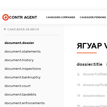
CONTR AGENT
CAHEADER.COMPANIES
CAHEADER.PERSONS
CAHEADER.SEARCH
document.dossier
ЯГУАР 
document.statements
document.history
dossier.title
document.inspections
dossier.fullNa
document.bankruptcy
dossier.opfSu
document.court
document.taxdebts
dossier.edrpo:
document.enforcements
dossier.regDat