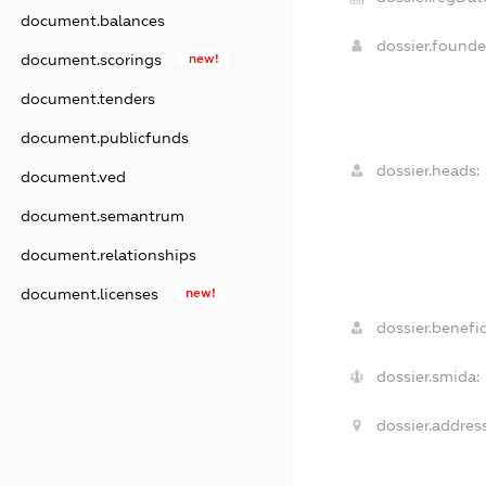
document.balances
dossier.found
document.scorings
new!
document.tenders
document.publicfunds
dossier.heads:
document.ved
document.semantrum
document.relationships
document.licenses
new!
dossier.benefic
dossier.smida:
dossier.address