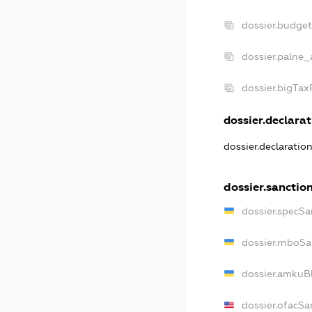
dossier.budge
dossier.palne_
dossier.bigTa
dossier.declarat
dossier.declaratio
dossier.sanctio
dossier.specSa
dossier.rnboS
dossier.amkuB
dossier.ofacSa