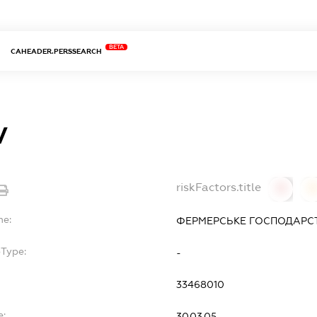
BETA
CAHEADER.PERSSEARCH
V
riskFactors.title
0
0
me:
ФЕРМЕРСЬКЕ ГОСПОДАРСТВ
bType:
-
33468010
e:
30.03.05