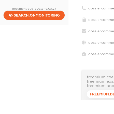
dossier.comme
document.dueToDate
19.03.24
SEARCH.ONMONITORING
dossier.commer
dossier.commer
dossier.commer
dossier.commer
freemium.exa
freemium.ex
freemium.an
FREEMIUM.D