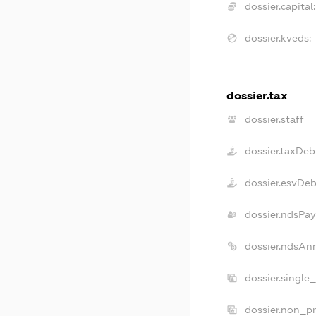
dossier.capital:
dossier.kveds:
dossier.tax
dossier.staff
dossier.taxDeb
dossier.esvDe
dossier.ndsPay
dossier.ndsAn
dossier.single
dossier.non_pr