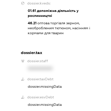
dossier.kveds:
01.61
допоміжна діяльність у
рослинництві
46.21
оптова торгівля зерном,
необробленим тютюном, насінням і
кормами для тварин
dossier.tax
dossier.staff
XXXXXXXXXX
dossier.taxDebt
dossier.missingData
dossier.esvDebt
dossier.missingData