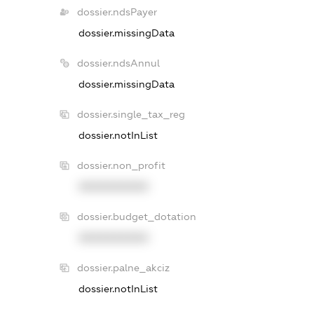
dossier.ndsPayer
dossier.missingData
dossier.ndsAnnul
dossier.missingData
dossier.single_tax_reg
dossier.notInList
dossier.non_profit
XXXXXXXXXX
dossier.budget_dotation
XXXXXXXXXX
dossier.palne_akciz
dossier.notInList