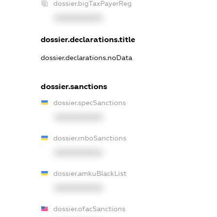
dossier.bigTaxPayerReg
XXXXXXXXXX
dossier.declarations.title
dossier.declarations.noData
dossier.sanctions
dossier.specSanctions
XXXXXXXXXX
dossier.rnboSanctions
XXXXXXXXXX
dossier.amkuBlackList
XXXXXXXXXX
dossier.ofacSanctions