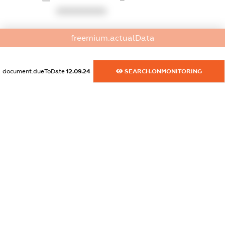
XXXXXXXXXX
dossier.commercial_info.website
freemium.actualData
XXXXXXXXXX
dossier.commercial_info.activity
document.dueToDate
12.09.24
SEARCH.ONMONITORING
XXXXXXXXXX
freemium.exampleText_1
freemium.exampleText_2
freemium.anonymousPerSearch2
FREEMIUM.DETAILS
FREEMIUM.REGISTER