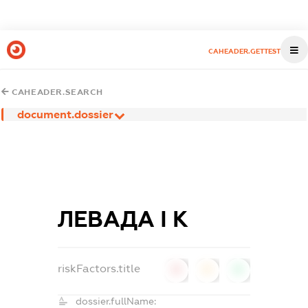
CAHEADER.GETTEST
CAHEADER.SEARCH
document.dossier
ЛЕВАДА І К
riskFactors.title
0
0
0
dossier.fullName: