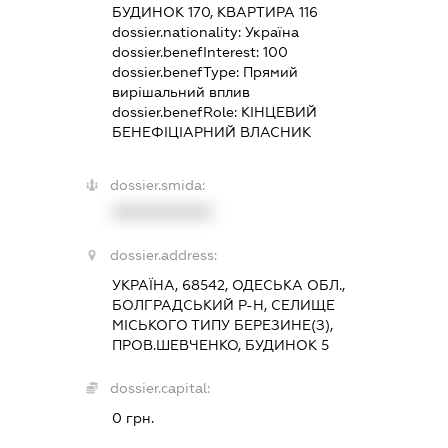
БУДИНОК 170, КВАРТИРА 116
dossier.nationality:
Україна
dossier.benefInterest:
100
dossier.benefType:
Прямий
вирішальний вплив
dossier.benefRole:
КІНЦЕВИЙ
БЕНЕФІЦІАРНИЙ ВЛАСНИК
dossier.smida:
XXXXXXXXXX
dossier.address:
УКРАЇНА, 68542, ОДЕСЬКА ОБЛ.,
БОЛГРАДСЬКИЙ Р-Н, СЕЛИЩЕ
МІСЬКОГО ТИПУ БЕРЕЗИНЕ(З),
ПРОВ.ШЕВЧЕНКО, БУДИНОК 5
dossier.capital:
0 грн.