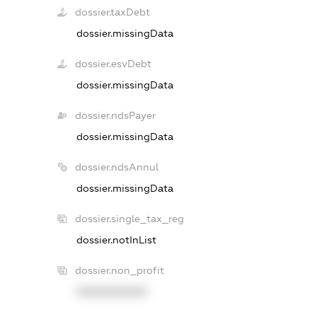
dossier.taxDebt
dossier.missingData
dossier.esvDebt
dossier.missingData
dossier.ndsPayer
dossier.missingData
dossier.ndsAnnul
dossier.missingData
dossier.single_tax_reg
dossier.notInList
dossier.non_profit
XXXXXXXXXX