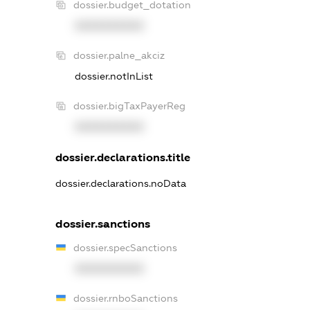
dossier.budget_dotation
XXXXXXXXXX
dossier.palne_akciz
dossier.notInList
dossier.bigTaxPayerReg
XXXXXXXXXX
dossier.declarations.title
dossier.declarations.noData
dossier.sanctions
dossier.specSanctions
XXXXXXXXXX
dossier.rnboSanctions