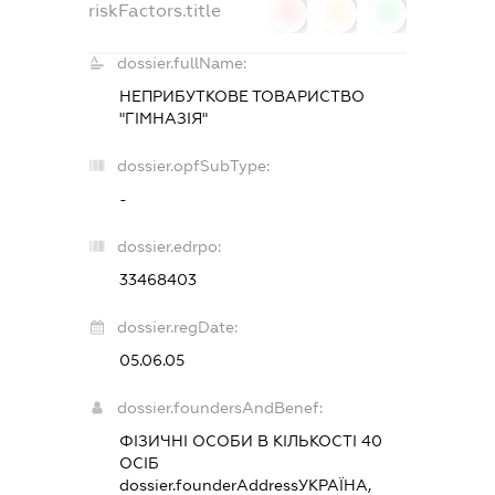
riskFactors.title
0
0
0
dossier.fullName:
НЕПРИБУТКОВЕ ТОВАРИСТВО
"ГІМНАЗІЯ"
dossier.opfSubType:
-
dossier.edrpo:
33468403
dossier.regDate:
05.06.05
dossier.foundersAndBenef:
ФІЗИЧНІ ОСОБИ В КІЛЬКОСТІ 40
ОСІБ
dossier.founderAddress
УКРАЇНА,