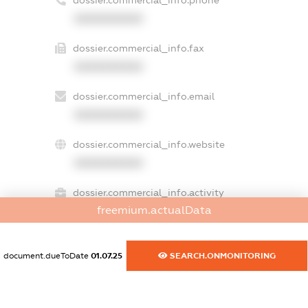
dossier.commercial_info.phone
XXXXXXXXXX
dossier.commercial_info.fax
XXXXXXXXXX
dossier.commercial_info.email
XXXXXXXXXX
dossier.commercial_info.website
XXXXXXXXXX
dossier.commercial_info.activity
freemium.actualData
XXXXXXXXXX
document.dueToDate
01.07.25
SEARCH.ONMONITORING
freemium.exampleText_1
freemium.exampleText_2
freemium.anonymousPerSearch2