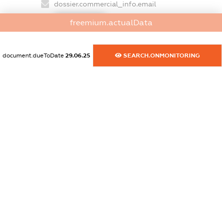
dossier.commercial_info.email
XXXXXXXXXX
freemium.actualData
dossier.commercial_info.website
XXXXXXXXXX
document.dueToDate
29.06.25
SEARCH.ONMONITORING
dossier.commercial_info.activity
XXXXXXXXXX
freemium.exampleText_1
freemium.exampleText_2
freemium.anonymousPerSearch2
FREEMIUM.DETAILS
FREEMIUM.REGISTER