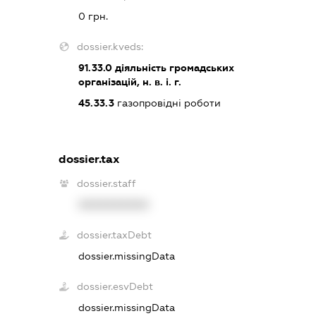
0 грн.
dossier.kveds:
91.33.0
діяльність громадських
організацій, н. в. і. г.
45.33.3
газопровідні роботи
dossier.tax
dossier.staff
XXXXXXXXXX
dossier.taxDebt
dossier.missingData
dossier.esvDebt
dossier.missingData