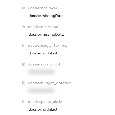
dossier.ndsPayer
dossier.missingData
dossier.ndsAnnul
dossier.missingData
dossier.single_tax_reg
dossier.notInList
dossier.non_profit
XXXXXXXXXX
dossier.budget_dotation
XXXXXXXXXX
dossier.palne_akciz
dossier.notInList