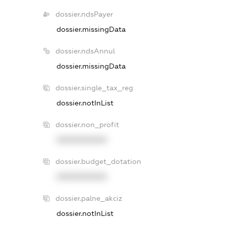
dossier.ndsPayer
dossier.missingData
dossier.ndsAnnul
dossier.missingData
dossier.single_tax_reg
dossier.notInList
dossier.non_profit
XXXXXXXXXX
dossier.budget_dotation
XXXXXXXXXX
dossier.palne_akciz
dossier.notInList