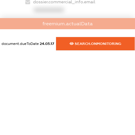
dossier.commercial_info.email
XXXXXXXXXX
dossier.commercial_info.website
freemium.actualData
XXXXXXXXXX
dossier.commercial_info.activity
document.dueToDate
24.03.17
SEARCH.ONMONITORING
XXXXXXXXXX
freemium.exampleText_1
freemium.exampleText_2
freemium.anonymousPerSearch2
FREEMIUM.DETAILS
FREEMIUM.REGISTER