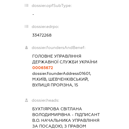
dossier.opfSubType:
-
dossier.edrpo:
33472268
dossier.foundersAndBenef:
ГОЛОВНЕ УПРАВЛІННЯ
ДЕРЖАВНОЇ СЛУЖБИ УКРАЇНИ
00065672
dossier.founderAddress
01601,
М.КИЇВ, ШЕВЧЕНКІВСЬКИЙ,
ВУЛИЦЯ ПРОРІЗНА, 15
dossier.heads:
БУХТІЯРОВА СВІТЛАНА
ВОЛОДИМИРІВНА
-
ПІДПИСАНТ
В.О. НАЧАЛЬНИКА УПРАВЛІННЯ
ЗА ПОСАДОЮ, З ПРАВОМ