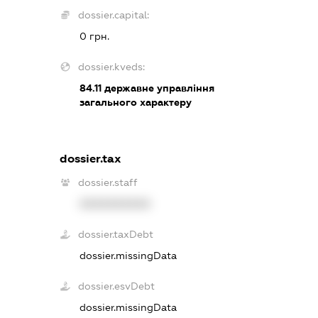
dossier.capital:
0 грн.
dossier.kveds:
84.11
державне управління
загального характеру
dossier.tax
dossier.staff
XXXXXXXXXX
dossier.taxDebt
dossier.missingData
dossier.esvDebt
dossier.missingData