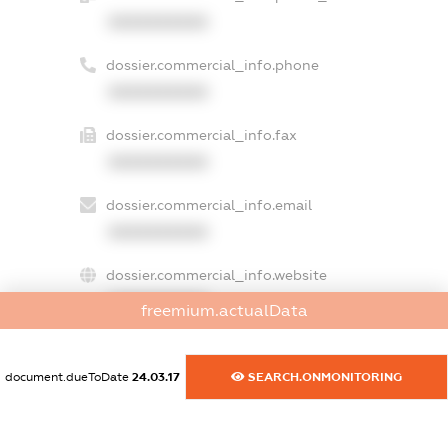
XXXXXXXXXX
dossier.commercial_info.phone
XXXXXXXXXX
dossier.commercial_info.fax
XXXXXXXXXX
dossier.commercial_info.email
XXXXXXXXXX
dossier.commercial_info.website
XXXXXXXXXX
freemium.actualData
dossier.commercial_info.activity
XXXXXXXXXX
document.dueToDate
24.03.17
SEARCH.ONMONITORING