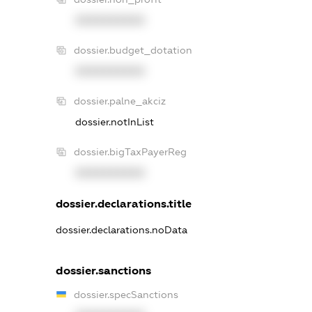
XXXXXXXXXX
dossier.budget_dotation
XXXXXXXXXX
dossier.palne_akciz
dossier.notInList
dossier.bigTaxPayerReg
XXXXXXXXXX
dossier.declarations.title
dossier.declarations.noData
dossier.sanctions
dossier.specSanctions