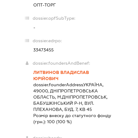
ОПТ-ТОРГ
dossier.opfSubType:
-
dossier.edrpo:
33473455
dossier.foundersAndBenef:
ЛИТВИНОВ ВЛАДИСЛАВ
ЮРІЙОВИЧ
dossier.founderAddress
УКРАЇНА,
49000, ДНIПРОПЕТРОВСЬКА
ОБЛАСТЬ, М.ДНІПРОПЕТРОВСЬК,
БАБУШКІНСЬКИЙ Р-Н, ВУЛ.
ПЛЕХАНОВА, БУД. 7, КВ 45
Розмір внеску до статутного фонду
(грн.):
100
(100 %)
dossier.heads: