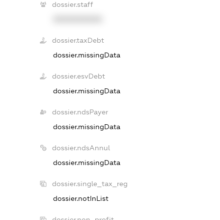
dossier.staff
XXXXXXXXXX
dossier.taxDebt
dossier.missingData
dossier.esvDebt
dossier.missingData
dossier.ndsPayer
dossier.missingData
dossier.ndsAnnul
dossier.missingData
dossier.single_tax_reg
dossier.notInList
dossier.non_profit