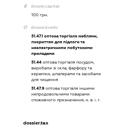
dossier.capital:
100 грн.
dossier.kveds:
51.47.1
оптова торгівля меблями,
покриттям для підлоги та
неелектричними побутовими
приладами
51.44
оптова торгівля посудом,
виробами зі скла, фарфору та
кераміки, шпалерами та засобами
для чищення
51.47.9
оптова торгівля іншими
непродовольчими товарами
споживчого призначення, н. в. і. г.
dossier.tax