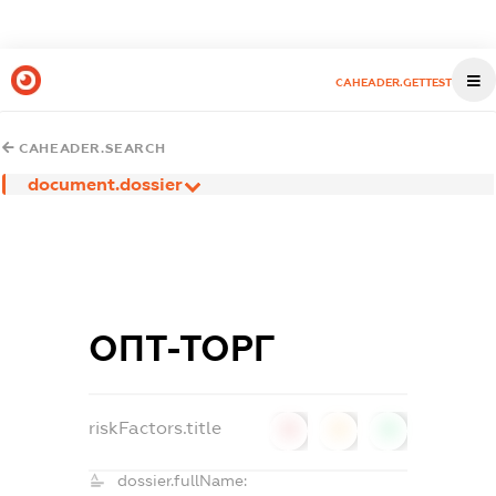
CAHEADER.GETTEST
CAHEADER.SEARCH
document.dossier
ОПТ-ТОРГ
riskFactors.title
0
0
0
dossier.fullName: