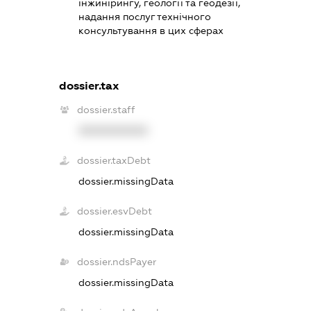
інжинірингу, геології та геодезії,
надання послуг технічного
консультування в цих сферах
dossier.tax
dossier.staff
XXXXXXXXXX
dossier.taxDebt
dossier.missingData
dossier.esvDebt
dossier.missingData
dossier.ndsPayer
dossier.missingData