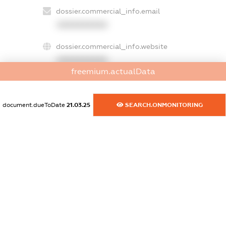
dossier.commercial_info.email
XXXXXXXXXX
dossier.commercial_info.website
XXXXXXXXXX
freemium.actualData
dossier.commercial_info.activity
XXXXXXXXXX
document.dueToDate
21.03.25
SEARCH.ONMONITORING
freemium.exampleText_1
freemium.exampleText_2
freemium.anonymousPerSearch2
FREEMIUM.DETAILS
FREEMIUM.REGISTER