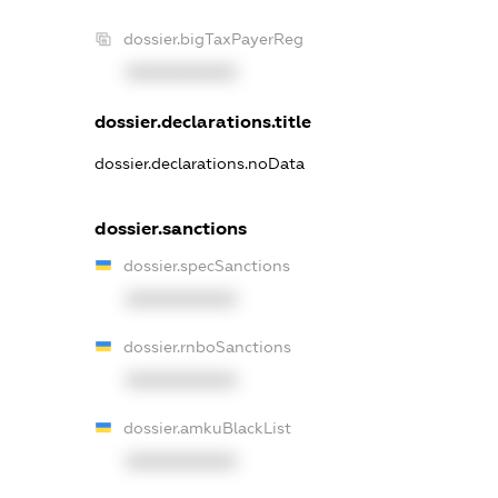
dossier.bigTaxPayerReg
XXXXXXXXXX
dossier.declarations.title
dossier.declarations.noData
dossier.sanctions
dossier.specSanctions
XXXXXXXXXX
dossier.rnboSanctions
XXXXXXXXXX
dossier.amkuBlackList
XXXXXXXXXX