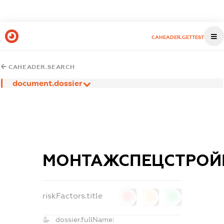
CAHEADER.GETTEST
CAHEADER.SEARCH
document.dossier
МОНТАЖСПЕЦСТРОЙ
riskFactors.title
0
0
0
dossier.fullName: