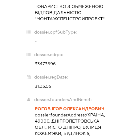
ТОВАРИСТВО З ОБМЕЖЕНОЮ
ВІДПОВІДАЛЬНІСТЮ
"МОНТАЖСПЕЦСТРОЙПРОЕКТ"
dossier.opfSubType:
-
dossier.edrpo:
33473696
dossier.regDate:
31.03.05
dossier.foundersAndBenef:
РОГОВ ІГОР ОЛЕКСАНДРОВИЧ
dossier.founderAddress
УКРАЇНА,
49000, ДНІПРОПЕТРОВСЬКА
ОБЛ., МІСТО ДНІПРО, ВУЛИЦЯ
КОЖЕМ'ЯКИ, БУДИНОК 9,