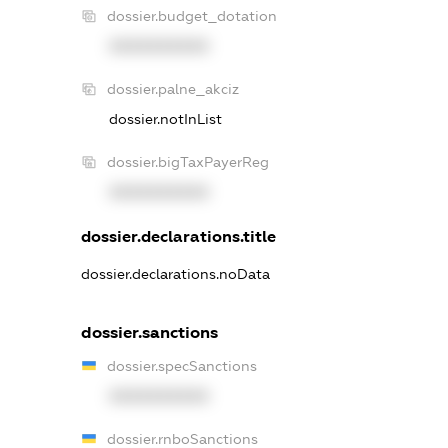
dossier.budget_dotation
XXXXXXXXXX
dossier.palne_akciz
dossier.notInList
dossier.bigTaxPayerReg
XXXXXXXXXX
dossier.declarations.title
dossier.declarations.noData
dossier.sanctions
dossier.specSanctions
XXXXXXXXXX
dossier.rnboSanctions