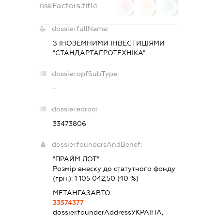
riskFactors.title
0
0
0
dossier.fullName:
З ІНОЗЕМНИМИ ІНВЕСТИЦІЯМИ
"СТАНДАРТАГРОТЕХНІКА"
dossier.opfSubType:
-
dossier.edrpo:
33473806
dossier.foundersAndBenef:
"ПРАЙМ ЛОТ"
Розмір внеску до статутного фонду
(грн.):
1 105 042,50
(40 %)
МЕТАНГАЗАВТО
33574377
dossier.founderAddress
УКРАЇНА,