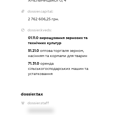
ХМЕЛЬНИЦЬКОГО, 4
dossier.capital:
2 762 606,25 грн.
dossier.kveds:
01.11.0
вирощування зернових та
технічних культур
51.21.0
оптова торгівля зерном,
насінням та кормами для тварин
71.31.0
оренда
сільськогосподарських машин та
устатковання
dossier.tax
dossier.staff
XXXXXXXXXX