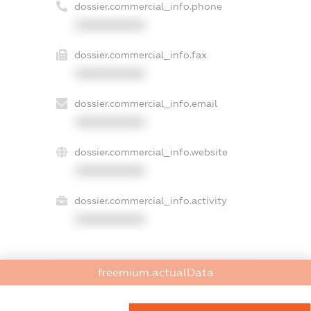
dossier.commercial_info.phone
XXXXXXXXXX
dossier.commercial_info.fax
XXXXXXXXXX
dossier.commercial_info.email
XXXXXXXXXX
dossier.commercial_info.website
XXXXXXXXXX
dossier.commercial_info.activity
XXXXXXXXXX
freemium.actualData
freemium.exampleText_1
freemium.exampleText_2
freemium.anonymousPerSearch2