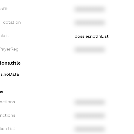
ofit
XXXXXXXXXX
t_dotation
XXXXXXXXXX
akciz
dossier.notInList
xPayerReg
XXXXXXXXXX
ions.title
ons.noData
ns
anctions
XXXXXXXXXX
anctions
XXXXXXXXXX
lackList
XXXXXXXXXX