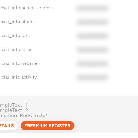
rcial_info.postal_address
XXXXXXXXXX
rcial_info.phone
XXXXXXXXXX
cial_info.fax
XXXXXXXXXX
cial_info.email
XXXXXXXXXX
rcial_info.website
XXXXXXXXXX
cial_info.activity
XXXXXXXXXX
ampleText_1
ampleText_2
onymousPerSearch2
ETAILS
FREEMIUM.REGISTER