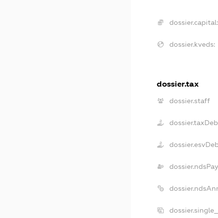
dossier.capital
dossier.kveds:
dossier.tax
dossier.staff
dossier.taxDeb
dossier.esvDe
dossier.ndsPay
dossier.ndsAn
dossier.single