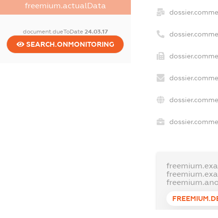
freemium.actualData
dossier.comme
document.dueToDate
24.03.17
dossier.comme
SEARCH.ONMONITORING
dossier.commer
dossier.commer
dossier.comme
dossier.commer
freemium.ex
freemium.ex
freemium.an
FREEMIUM.D