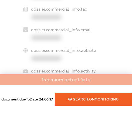
dossier.commercial_info.fax
XXXXXXXXXX
dossier.commercial_info.email
XXXXXXXXXX
dossier.commercial_info.website
XXXXXXXXXX
dossier.commercial_info.activity
XXXXXXXXXX
freemium.actualData
document.dueToDate
24.03.17
SEARCH.ONMONITORING
freemium.exampleText_1
freemium.exampleText_2
freemium.anonymousPerSearch2
FREEMIUM.DETAILS