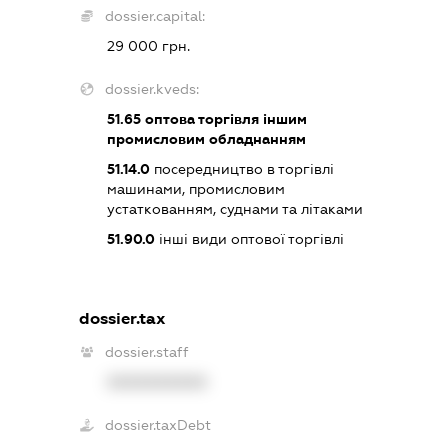
dossier.capital:
29 000 грн.
dossier.kveds:
51.65
оптова торгівля іншим
промисловим обладнанням
51.14.0
посередництво в торгівлі
машинами, промисловим
устаткованням, суднами та літаками
51.90.0
інші види оптової торгівлі
dossier.tax
dossier.staff
XXXXXXXXXX
dossier.taxDebt