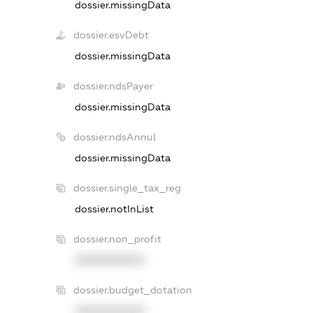
dossier.missingData
dossier.esvDebt
dossier.missingData
dossier.ndsPayer
dossier.missingData
dossier.ndsAnnul
dossier.missingData
dossier.single_tax_reg
dossier.notInList
dossier.non_profit
XXXXXXXXXX
dossier.budget_dotation
XXXXXXXXXX