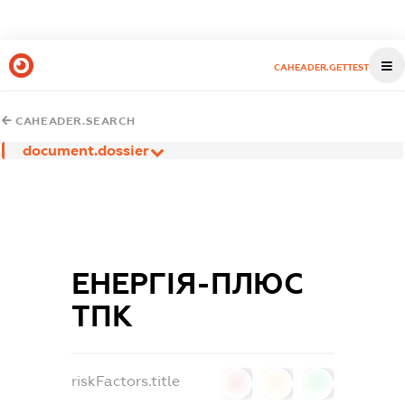
CAHEADER.GETTEST
CAHEADER.SEARCH
document.dossier
ЕНЕРГІЯ-ПЛЮС
ТПК
riskFactors.title
0
0
0