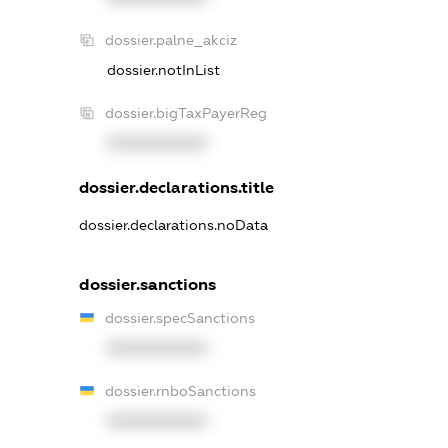
dossier.palne_akciz
dossier.notInList
dossier.bigTaxPayerReg
XXXXXXXXXX
dossier.declarations.title
dossier.declarations.noData
dossier.sanctions
dossier.specSanctions
XXXXXXXXXX
dossier.rnboSanctions
XXXXXXXXXX