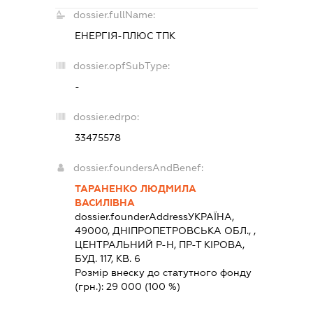
dossier.fullName:
ЕНЕРГІЯ-ПЛЮС ТПК
dossier.opfSubType:
-
dossier.edrpo:
33475578
dossier.foundersAndBenef:
ТАРАНЕНКО ЛЮДМИЛА
ВАСИЛІВНА
dossier.founderAddress
УКРАЇНА,
49000, ДНIПРОПЕТРОВСЬКА ОБЛ., ,
ЦЕНТРАЛЬНИЙ Р-Н, ПР-Т КІРОВА,
БУД. 117, КВ. 6
Розмір внеску до статутного фонду
(грн.):
29 000
(100 %)